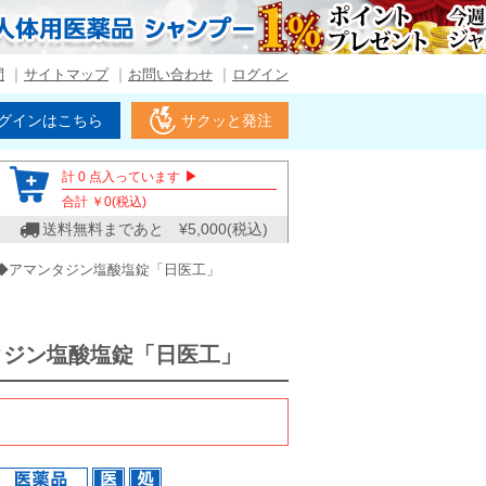
問
サイトマップ
お問い合わせ
ログイン
グインはこちら
サクッと発注
▶
計
0
点入っています
合計 ￥
0
(税込)
送料無料まであと ¥
5,000
(税込)
◆アマンタジン塩酸塩錠「日医工」
タジン塩酸塩錠「日医工」