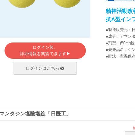
精神活動改
抗A型イン
●製造販売元：
●成分：アマン
●剤型：(50m
ログイン後、
●先発品名：シ
詳細情報を閲覧できます▶
●貯法：室温保
ログインはこちら
マンタジン塩酸塩錠「日医工」