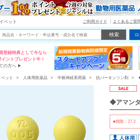
ご利用ガイド
よくあるご質
イベット
ロ
員登録特典として今なら
00ポイントプレゼント中！
ての方へ
▶
イベット
人体用医薬品
中枢神経系用薬
抗パーキンソン剤
◆アマン
■期限：27.2