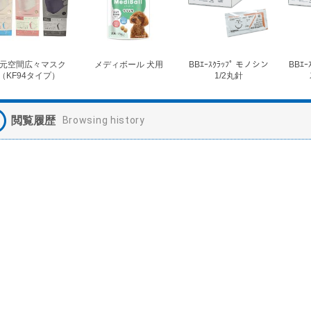
元空間広々マスク
メディボール 犬用
BBｴｰｽｸﾗｯﾌﾟ モノシン
BBｴｰ
（KF94タイプ）
1/2丸針
閲覧履歴
Browsing history