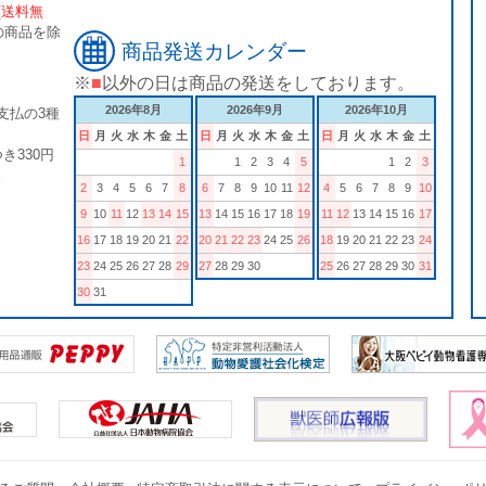
[送料無
の商品を除
商品発送カレンダー
※
■
以外の日は商品の発送をしております。
2026年8月
2026年9月
2026年10月
支払の3種
日
月
火
水
木
金
土
日
月
火
水
木
金
土
日
月
火
水
木
金
土
き330円
1
1
2
3
4
5
1
2
3
。
2
3
4
5
6
7
8
6
7
8
9
10
11
12
4
5
6
7
8
9
10
9
10
11
12
13
14
15
13
14
15
16
17
18
19
11
12
13
14
15
16
17
16
17
18
19
20
21
22
20
21
22
23
24
25
26
18
19
20
21
22
23
24
23
24
25
26
27
28
29
27
28
29
30
25
26
27
28
29
30
31
30
31