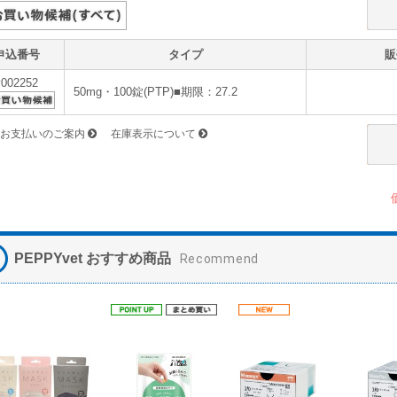
申込番号
タイプ
販
v002252
50mg・100錠(PTP)■期限：27.2
お支払いのご案内
在庫表示について
PEPPYvet おすすめ商品
Recommend