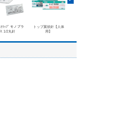
ｽｸﾗｯﾌﾟ モノプラ
トップ翼状針【人体
◆フォルテコール錠
◆コ
ス 1/2丸針
用】