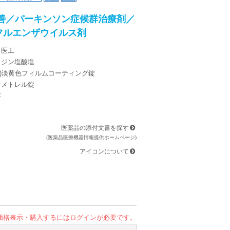
善／パーキンソン症候群治療剤／
フルエンザウイルス剤
日医工
タジン塩酸塩
g錠)淡黄色フィルムコーティング錠
ンメトレル錠
存
医薬品の添付文書を探す
(医薬品医療機器情報提供ホームページ)
アイコンについて
価格表示・購入するにはログインが必要です。