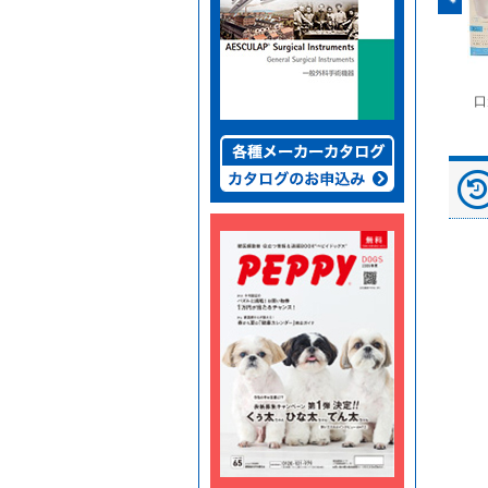
富士ドライケムスライ
◆劇)ｲｿﾌﾙﾗﾝ吸入麻酔
ペピイマジカルシーツ
口
ド（動物用）
液｢VTRS｣ ｳﾞｨｱﾄﾘｽ...
（中厚型ペットシー
ツ）