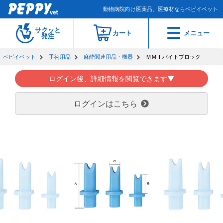
動物病院向け医薬品、医療材ならペピイベット
サクッと
カート
メニュー
発注
ペピイベット
手術用品
麻酔関連用品・機器
ＭＭＩバイトブロック
ログイン後、詳細情報を閲覧できます▼
ログインはこちら