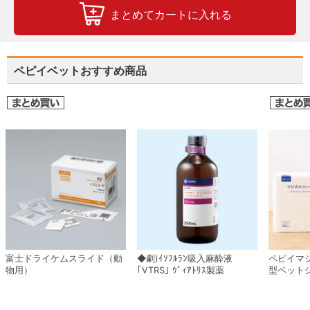
まとめてカートに入れる
ペピイベットおすすめ商品
富士ドライケムスライド（動
◆劇)ｲｿﾌﾙﾗﾝ吸入麻酔液
ペピイマ
物用）
｢VTRS｣ ｳﾞｨｱﾄﾘｽ製薬
型ペット