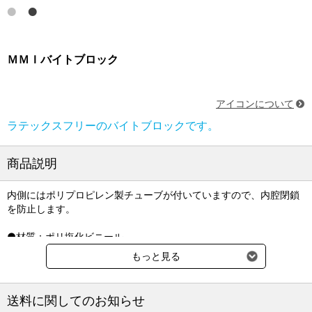
ＭＭＩバイトブロック
アイコンについて
ラテックスフリーのバイトブロックです。
商品説明
内側にはポリプロピレン製チューブが付いていますので、内腔閉鎖
を防止します。
●材質：ポリ塩化ビニール
●サイズ：
もっと見る
（大）A68×B43×C18（15）mm[楕円]
（中）A63×B38×C16（14）mm[楕円]
（小）A50×B31×C13（11）mm[楕円]
送料に関してのお知らせ
●重量：（大）14g/（中）11g/（小） 6g