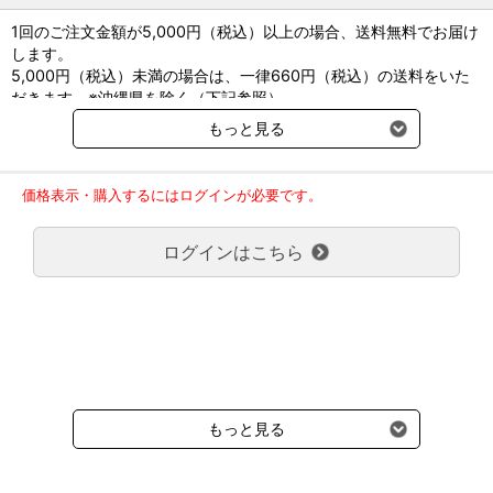
●耐熱温度：70度
1回のご注文金額が5,000円（税込）以上の場合、送料無料でお届け
●未滅菌（EOG滅菌可）
します。
5,000円（税込）未満の場合は、一律660円（税込）の送料をいた
だきます。※沖縄県を除く（下記参照）
※2017年11月14日（火）より沖縄県へのお届けにつきましては、1
もっと見る
回のご注文金額（税込）が、30,000円以上で配送無料となります。
30,000円未満の場合、1,800円（税込）の送料をいただきます。
ご了承のほどよろしくお願い致します。
価格表示・購入するにはログインが必要です。
弊社都合でお届けが２回以上に分かれる場合の送料負担は、１回分
のみで新たな送料は発生しません。
ログインはこちら
大型商品送料が必要な商品をご注文の場合は、大型商品送料のみご
負担頂きます。
通常送料660円はかかりません。
クール便の商品につきましては、一律220円のクール便送料をいた
だきます。（沖縄、小笠原諸島以外）
要冷蔵の液剤・薬品の沖縄県及び小笠原諸島へのお届けには、通常
送料660円（税込）に加えて別途クール便代990円（税込）を申し
受けます。
もっと見る