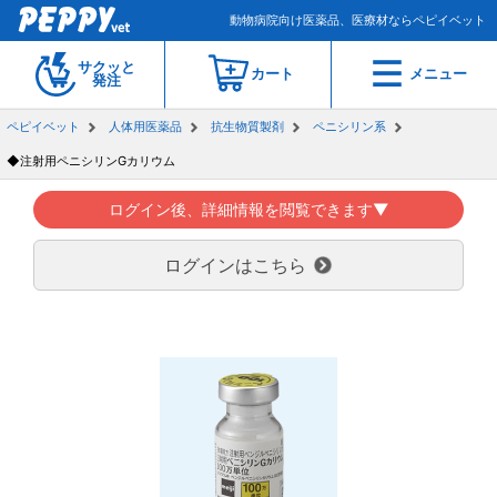
動物病院向け医薬品、医療材ならペピイベット
サクッと
カート
メニュー
発注
ペピイベット
人体用医薬品
抗生物質製剤
ペニシリン系
◆注射用ペニシリンGカリウム
ログイン後、詳細情報を閲覧できます▼
ログインはこちら