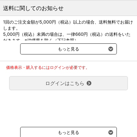
送料に関してのお知らせ
1回のご注文金額が5,000円（税込）以上の場合、送料無料でお届け
します。
5,000円（税込）未満の場合は、一律660円（税込）の送料をいた
だきます。※沖縄県を除く（下記参照）
※2017年11月14日（火）より沖縄県へのお届けにつきましては、1
もっと見る
回のご注文金額（税込）が、30,000円以上で配送無料となります。
30,000円未満の場合、1,800円（税込）の送料をいただきます。
ご了承のほどよろしくお願い致します。
価格表示・購入するにはログインが必要です。
弊社都合でお届けが２回以上に分かれる場合の送料負担は、１回分
のみで新たな送料は発生しません。
ログインはこちら
大型商品送料が必要な商品をご注文の場合は、大型商品送料のみご
負担頂きます。
通常送料660円はかかりません。
クール便の商品につきましては、一律220円のクール便送料をいた
だきます。（沖縄、小笠原諸島以外）
要冷蔵の液剤・薬品の沖縄県及び小笠原諸島へのお届けには、通常
送料660円（税込）に加えて別途クール便代990円（税込）を申し
受けます。
もっと見る