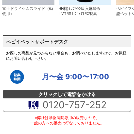
富士ドライケムスライド（動
◆劇)ｲｿﾌﾙﾗﾝ吸入麻酔液
ペピイマ
物用）
｢VTRS｣ ｳﾞｨｱﾄﾘｽ製薬
型ペット
ペピイベットサポートデスク
お探しの商品が見つからない場合も、お調べいたしますので、お気軽
にお問い合わせ下さい。
月〜金 9:00〜17:00
クリックして電話をかける
0120-757-252
※弊社は動物病院専用の販売なので、
一般の方への販売は行なっておりません。