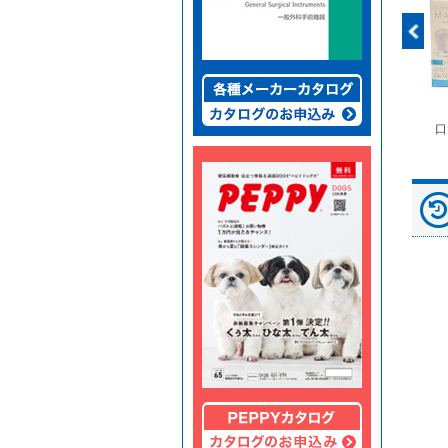
富士ドライケムスライ
◆劇)ｲｿﾌﾙﾗﾝ吸入麻酔
ペピイマジカルシーツ
口
ド（動物用）
液｢VTRS｣ ｳﾞｨｱﾄﾘｽ...
（中厚型ペットシー
ツ）