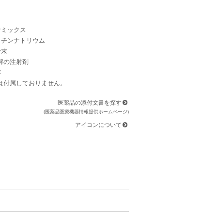
ケミックス
ロチンナトリウム
粉末
の注射剤
存
は付属しておりません。
医薬品の添付文書を探す
(医薬品医療機器情報提供ホームページ)
アイコンについて