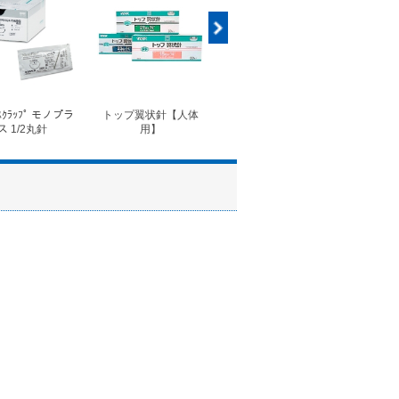
ｽｸﾗｯﾌﾟ モノプラ
トップ翼状針【人体
◆フォルテコール錠
◆コ
ス 1/2丸針
用】