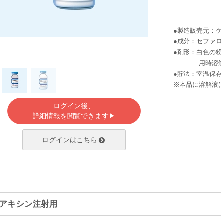
●製造販売元：
●成分：セファ
●剤形：白色の
用時溶解
●貯法：室温保
※本品に溶解液
ログイン後、
詳細情報を閲覧できます▶
ログインはこちら
アキシン注射用