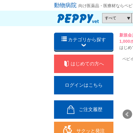
動物病院
向け医薬品・医療材ならペピ
新規会
カテゴリから探す
1,0
はじめ
ペピ
はじめての方へ
ログインはこちら
ご注文履歴
サクッと発注