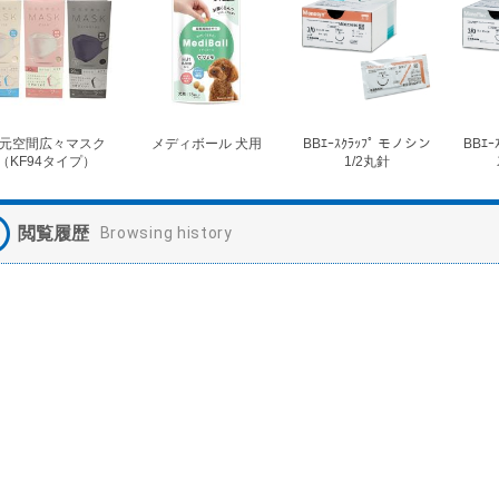
元空間広々マスク
メディボール 犬用
BBｴｰｽｸﾗｯﾌﾟ モノシン
BBｴｰ
（KF94タイプ）
1/2丸針
閲覧履歴
Browsing history