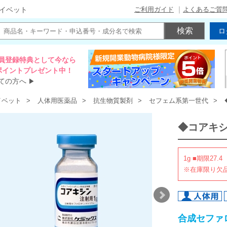
ご利用ガイド
よくあるご質
イベット
ロ
員登録特典として今なら
00ポイントプレゼント中！
ての方へ
▶
イベット
人体用医薬品
抗生物質製剤
セフェム系第一世代
◆コアキ
1g ■期限27.4
※在庫限り欠
合成セファ