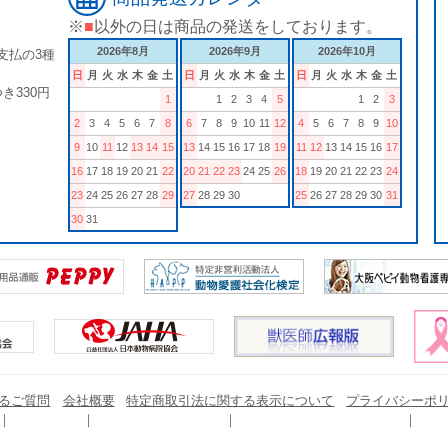
※
■
以外の日は商品の発送をしております。
2026年8月
2026年9月
2026年10月
支払の3種
日
月
火
水
木
金
土
日
月
火
水
木
金
土
日
月
火
水
木
金
土
き330円
1
1
2
3
4
5
1
2
3
。
2
3
4
5
6
7
8
6
7
8
9
10
11
12
4
5
6
7
8
9
10
9
10
11
12
13
14
15
13
14
15
16
17
18
19
11
12
13
14
15
16
17
16
17
18
19
20
21
22
20
21
22
23
24
25
26
18
19
20
21
22
23
24
23
24
25
26
27
28
29
27
28
29
30
25
26
27
28
29
30
31
30
31
るご質問
会社概要
特定商取引法に関する表示について
プライバシーポ