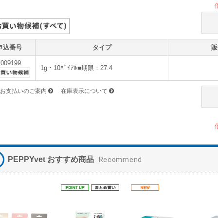
申込番号
タイプ
販
v009199
1g・10ﾊﾞｲｱﾙ■期限：27.4
お支払いのご案内
在庫表示について
PEPPYvet おすすめ商品
Recommend