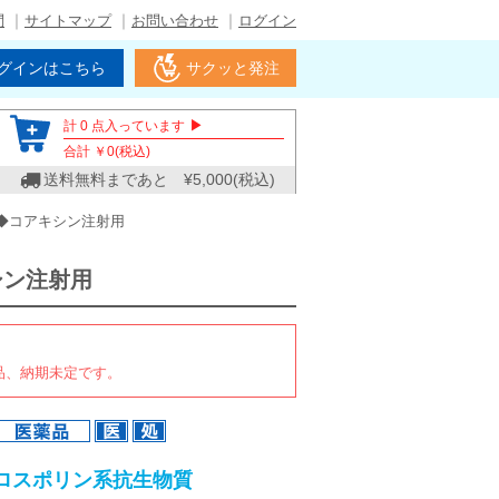
問
サイトマップ
お問い合わせ
ログイン
グインはこちら
サクッと発注
▶
計
0
点入っています
合計 ￥
0
(税込)
送料無料まであと ¥
5,000
(税込)
◆コアキシン注射用
シン注射用
品、納期未定です。
ロスポリン系抗生物質