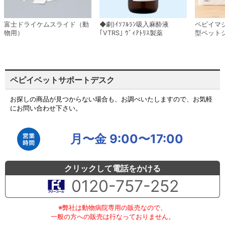
富士ドライケムスライド（動
◆劇)ｲｿﾌﾙﾗﾝ吸入麻酔液
ペピイマ
物用）
｢VTRS｣ ｳﾞｨｱﾄﾘｽ製薬
型ペット
ペピイベットサポートデスク
お探しの商品が見つからない場合も、お調べいたしますので、お気軽
にお問い合わせ下さい。
月〜金 9:00〜17:00
クリックして電話をかける
0120-757-252
※弊社は動物病院専用の販売なので、
一般の方への販売は行なっておりません。