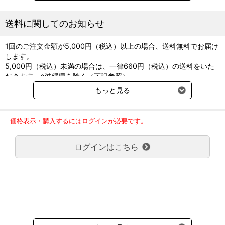
送料に関してのお知らせ
1回のご注文金額が5,000円（税込）以上の場合、送料無料でお届け
します。
5,000円（税込）未満の場合は、一律660円（税込）の送料をいた
だきます。※沖縄県を除く（下記参照）
※2017年11月14日（火）より沖縄県へのお届けにつきましては、1
もっと見る
回のご注文金額（税込）が、30,000円以上で配送無料となります。
30,000円未満の場合、1,800円（税込）の送料をいただきます。
ご了承のほどよろしくお願い致します。
価格表示・購入するにはログインが必要です。
弊社都合でお届けが２回以上に分かれる場合の送料負担は、１回分
のみで新たな送料は発生しません。
ログインはこちら
大型商品送料が必要な商品をご注文の場合は、大型商品送料のみご
負担頂きます。
通常送料660円はかかりません。
クール便の商品につきましては、一律220円のクール便送料をいた
だきます。（沖縄、小笠原諸島以外）
要冷蔵の液剤・薬品の沖縄県及び小笠原諸島へのお届けには、通常
送料660円（税込）に加えて別途クール便代990円（税込）を申し
受けます。