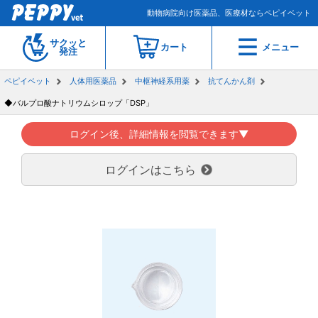
動物病院向け医薬品、医療材ならペピイベット
サクッと
カート
メニュー
発注
ペピイベット
人体用医薬品
中枢神経系用薬
抗てんかん剤
◆バルプロ酸ナトリウムシロップ「DSP」
ログイン後、詳細情報を閲覧できます▼
ログインはこちら