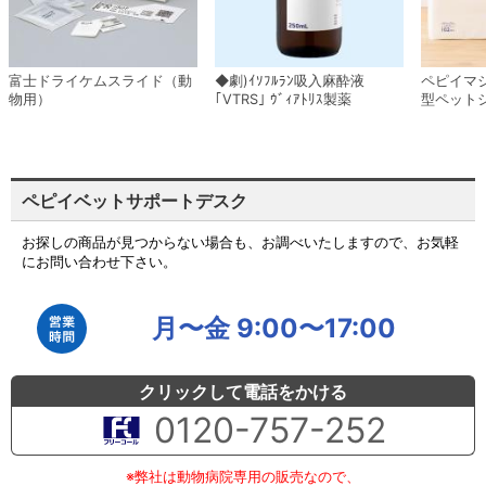
富士ドライケムスライド（動
◆劇)ｲｿﾌﾙﾗﾝ吸入麻酔液
ペピイマ
物用）
｢VTRS｣ ｳﾞｨｱﾄﾘｽ製薬
型ペット
ペピイベットサポートデスク
お探しの商品が見つからない場合も、お調べいたしますので、お気軽
にお問い合わせ下さい。
月〜金 9:00〜17:00
クリックして電話をかける
0120-757-252
※弊社は動物病院専用の販売なので、