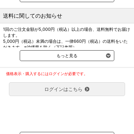
●包装：1シリンジ(0.5g)×10本
専用ノズル×10個
送料に関してのお知らせ
※別途クール便送料220円（税込）をご請求させていただきます。
1回のご注文金額が5,000円（税込）以上の場合、送料無料でお届け
します。
5,000円（税込）未満の場合は、一律660円（税込）の送料をいた
だきます。※沖縄県を除く（下記参照）
※2017年11月14日（火）より沖縄県へのお届けにつきましては、1
もっと見る
回のご注文金額（税込）が、30,000円以上で配送無料となります。
30,000円未満の場合、1,800円（税込）の送料をいただきます。
ご了承のほどよろしくお願い致します。
価格表示・購入するにはログインが必要です。
弊社都合でお届けが２回以上に分かれる場合の送料負担は、１回分
のみで新たな送料は発生しません。
ログインはこちら
大型商品送料が必要な商品をご注文の場合は、大型商品送料のみご
負担頂きます。
通常送料660円はかかりません。
クール便の商品につきましては、一律220円のクール便送料をいた
だきます。（沖縄、小笠原諸島以外）
要冷蔵の液剤・薬品の沖縄県及び小笠原諸島へのお届けには、通常
送料660円（税込）に加えて別途クール便代990円（税込）を申し
受けます。