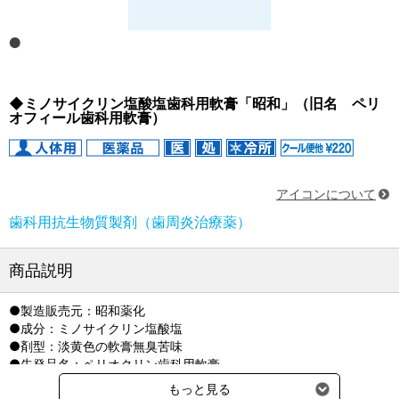
◆ミノサイクリン塩酸塩歯科用軟膏「昭和」（旧名 ペリ
オフィール歯科用軟膏）
アイコンについて
歯科用抗生物質製剤（歯周炎治療薬）
商品説明
●製造販売元：昭和薬化
●成分：ミノサイクリン塩酸塩
●剤型：淡黄色の軟膏無臭苦味
●先発品名：ペリオクリン歯科用軟膏
●貯法：冷所、遮光保存
もっと見る