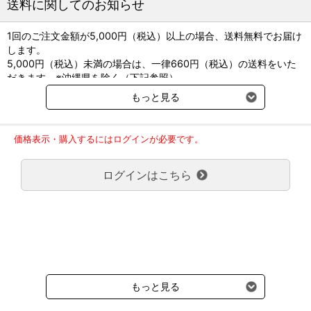
送料に関してのお知らせ
1回のご注文金額が5,000円（税込）以上の場合、送料無料でお届け
します。
5,000円（税込）未満の場合は、一律660円（税込）の送料をいた
だきます。※沖縄県を除く（下記参照）
※2017年11月14日（火）より沖縄県へのお届けにつきましては、1
もっと見る
回のご注文金額（税込）が、30,000円以上で配送無料となります。
30,000円未満の場合、1,800円（税込）の送料をいただきます。
ご了承のほどよろしくお願い致します。
価格表示・購入するにはログインが必要です。
弊社都合でお届けが２回以上に分かれる場合の送料負担は、１回分
のみで新たな送料は発生しません。
ログインはこちら
大型商品送料が必要な商品をご注文の場合は、大型商品送料のみご
負担頂きます。
通常送料660円はかかりません。
クール便の商品につきましては、一律220円のクール便送料をいた
だきます。（沖縄、小笠原諸島以外）
要冷蔵の液剤・薬品の沖縄県及び小笠原諸島へのお届けには、通常
送料660円（税込）に加えて別途クール便代990円（税込）を申し
受けます。
もっと見る