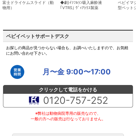
富士ドライケムスライド（動
◆劇)ｲｿﾌﾙﾗﾝ吸入麻酔液
ペピイマ
物用）
｢VTRS｣ ｳﾞｨｱﾄﾘｽ製薬
型ペット
ペピイベットサポートデスク
お探しの商品が見つからない場合も、お調べいたしますので、お気軽
にお問い合わせ下さい。
月〜金 9:00〜17:00
クリックして電話をかける
0120-757-252
※弊社は動物病院専用の販売なので、
一般の方への販売は行なっておりません。