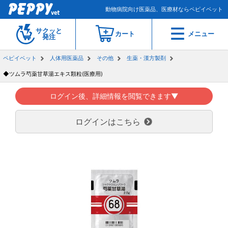
動物病院向け医薬品、医療材ならペピイベット
サクッと
カート
メニュー
発注
ペピイベット
人体用医薬品
その他
生薬・漢方製剤
◆ツムラ芍薬甘草湯エキス顆粒(医療用)
ログイン後、詳細情報を閲覧できます▼
ログインはこちら