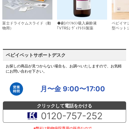
富士ドライケムスライド（動
◆劇)ｲｿﾌﾙﾗﾝ吸入麻酔液
ペピイマ
物用）
｢VTRS｣ ｳﾞｨｱﾄﾘｽ製薬
型ペット
ペピイベットサポートデスク
お探しの商品が見つからない場合も、お調べいたしますので、お気軽
にお問い合わせ下さい。
月〜金 9:00〜17:00
クリックして電話をかける
0120-757-252
※弊社は動物病院専用の販売なので、