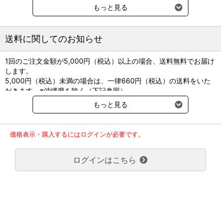
有する。
もっと見る
日局カンゾウ6.0g、日局シャクヤク6.0g
●貯法：しゃ光、気密容器
送料に関してのお知らせ
1回のご注文金額が5,000円（税込）以上の場合、送料無料でお届け
します。
5,000円（税込）未満の場合は、一律660円（税込）の送料をいた
だきます。※沖縄県を除く（下記参照）
※2017年11月14日（火）より沖縄県へのお届けにつきましては、1
もっと見る
回のご注文金額（税込）が、30,000円以上で配送無料となります。
30,000円未満の場合、1,800円（税込）の送料をいただきます。
ご了承のほどよろしくお願い致します。
価格表示・購入するにはログインが必要です。
弊社都合でお届けが２回以上に分かれる場合の送料負担は、１回分
のみで新たな送料は発生しません。
ログインはこちら
大型商品送料が必要な商品をご注文の場合は、大型商品送料のみご
負担頂きます。
通常送料660円はかかりません。
クール便の商品につきましては、一律220円のクール便送料をいた
だきます。（沖縄、小笠原諸島以外）
要冷蔵の液剤・薬品の沖縄県及び小笠原諸島へのお届けには、通常
送料660円（税込）に加えて別途クール便代990円（税込）を申し