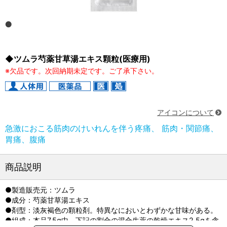
◆ツムラ芍薬甘草湯エキス顆粒(医療用)
※欠品です。次回納期未定です。ご了承下さい。
アイコンについて
急激におこる筋肉のけいれんを伴う疼痛、 筋肉・関節痛、
胃痛、腹痛
商品説明
●製造販売元：ツムラ
●成分：芍薬甘草湯エキス
●剤型：淡灰褐色の顆粒剤。特異なにおいとわずかな甘味がある。
●組成：本品7.5g中、下記の割合の混合生薬の乾燥エキス2.5gを含