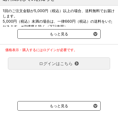
1回のご注文金額が5,000円（税込）以上の場合、送料無料でお届け
します。
5,000円（税込）未満の場合は、一律660円（税込）の送料をいた
だきます。※沖縄県を除く（下記参照）
※2017年11月14日（火）より沖縄県へのお届けにつきましては、1
もっと見る
回のご注文金額（税込）が、30,000円以上で配送無料となります。
30,000円未満の場合、1,800円（税込）の送料をいただきます。
ご了承のほどよろしくお願い致します。
価格表示・購入するにはログインが必要です。
弊社都合でお届けが２回以上に分かれる場合の送料負担は、１回分
のみで新たな送料は発生しません。
ログインはこちら
大型商品送料が必要な商品をご注文の場合は、大型商品送料のみご
負担頂きます。
通常送料660円はかかりません。
クール便の商品につきましては、一律220円のクール便送料をいた
だきます。（沖縄、小笠原諸島以外）
要冷蔵の液剤・薬品の沖縄県及び小笠原諸島へのお届けには、通常
送料660円（税込）に加えて別途クール便代990円（税込）を申し
受けます。
もっと見る