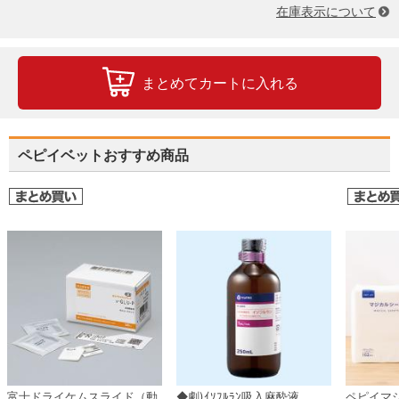
在庫表示について
まとめてカートに入れる
ペピイベットおすすめ商品
富士ドライケムスライド（動
◆劇)ｲｿﾌﾙﾗﾝ吸入麻酔液
ペピイマ