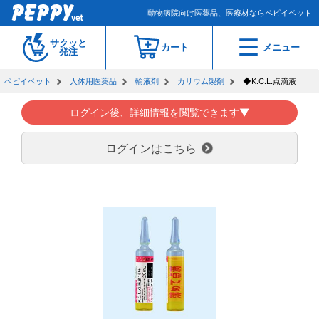
動物病院向け医薬品、医療材ならペピイベット
サクッと
カート
メニュー
発注
ペピイベット
人体用医薬品
輸液剤
カリウム製剤
◆K.C.L.点滴液
ログイン後、詳細情報を閲覧できます▼
ログインはこちら