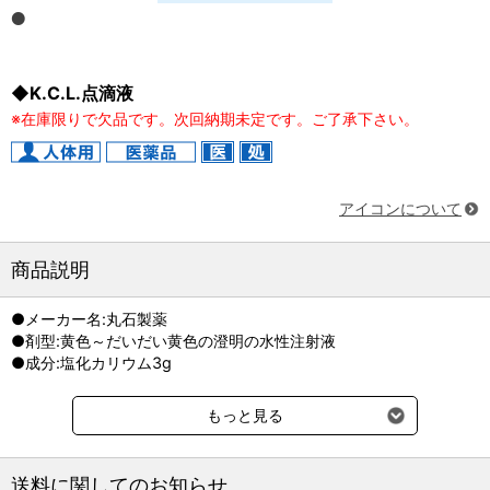
◆K.C.L.点滴液
※在庫限りで欠品です。次回納期未定です。ご了承下さい。
アイコンについて
商品説明
●メーカー名:丸石製薬
●剤型:黄色～だいだい黄色の澄明の水性注射液
●成分:塩化カリウム3g
もっと見る
送料に関してのお知らせ