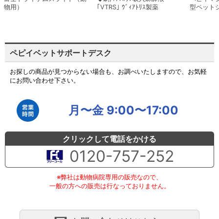
物用）
｢VTRS｣ ｳﾞｨｱﾄﾘｽ製薬
型ペット
ペピイベットサポートデスク
お探しの商品が見つからない場合も、お調べいたしますので、お気軽
にお問い合わせ下さい。
月〜金 9:00〜17:00
クリックして電話をかける
0120-757-252
※弊社は動物病院専用の販売なので、
一般の方への販売は行なっておりません。