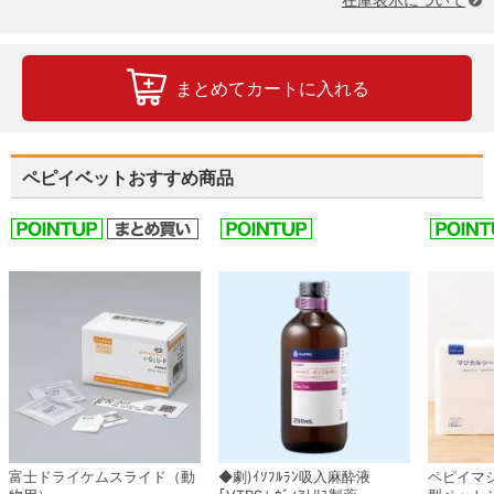
まとめてカートに入れる
ペピイベットおすすめ商品
富士ドライケムスライド（動
◆劇)ｲｿﾌﾙﾗﾝ吸入麻酔液
ペピイマ