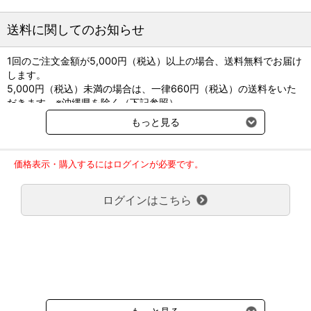
●貯法：室温保存（凍結を避けて暗所に保存）
送料に関してのお知らせ
1回のご注文金額が5,000円（税込）以上の場合、送料無料でお届け
します。
5,000円（税込）未満の場合は、一律660円（税込）の送料をいた
だきます。※沖縄県を除く（下記参照）
※2017年11月14日（火）より沖縄県へのお届けにつきましては、1
もっと見る
回のご注文金額（税込）が、30,000円以上で配送無料となります。
30,000円未満の場合、1,800円（税込）の送料をいただきます。
ご了承のほどよろしくお願い致します。
価格表示・購入するにはログインが必要です。
弊社都合でお届けが２回以上に分かれる場合の送料負担は、１回分
のみで新たな送料は発生しません。
ログインはこちら
大型商品送料が必要な商品をご注文の場合は、大型商品送料のみご
負担頂きます。
通常送料660円はかかりません。
クール便の商品につきましては、一律220円のクール便送料をいた
だきます。（沖縄、小笠原諸島以外）
要冷蔵の液剤・薬品の沖縄県及び小笠原諸島へのお届けには、通常
送料660円（税込）に加えて別途クール便代990円（税込）を申し
受けます。