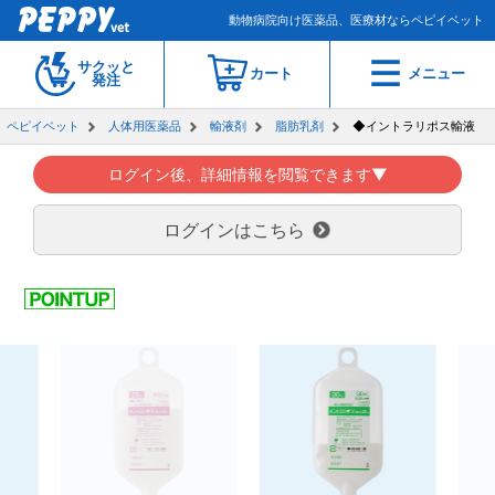
動物病院向け医薬品、医療材ならペピイベット
サクッと
カート
メニュー
発注
ペピイベット
人体用医薬品
輸液剤
脂肪乳剤
◆イントラリポス輸液
ログイン後、詳細情報を閲覧できます▼
ログインはこちら