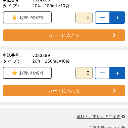
タ イ プ：
20%・100mL×10袋
ー
＋
お買い物候補
カートに入れる
申込番号：
v033299
タ イ プ：
20%・250mL×10袋
ー
＋
お買い物候補
カートに入れる
送料・お支払いのご案内
在庫表示について