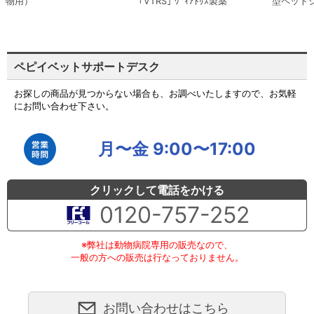
物用）
｢VTRS｣ ｳﾞｨｱﾄﾘｽ製薬
型ペット
ペピイベットサポートデスク
お探しの商品が見つからない場合も、お調べいたしますので、お気軽
にお問い合わせ下さい。
月〜金 9:00〜17:00
クリックして電話をかける
0120-757-252
※弊社は動物病院専用の販売なので、
一般の方への販売は行なっておりません。
お問い合わせはこちら