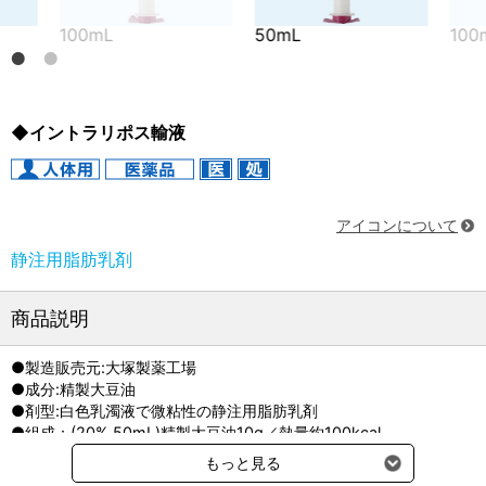
00mL
50mL
100mL
◆イントラリポス輸液
アイコンについて
静注用脂肪乳剤
商品説明
●製造販売元:大塚製薬工場
●成分:精製大豆油
●剤型:白色乳濁液で微粘性の静注用脂肪乳剤
●組成：(20% 50mL)精製大豆油10g／熱量約100kcal
(20% 100mL)精製大豆油20g／熱量約200kcal
もっと見る
●他社同効品:イントラファット注（日本製薬／販売終了）