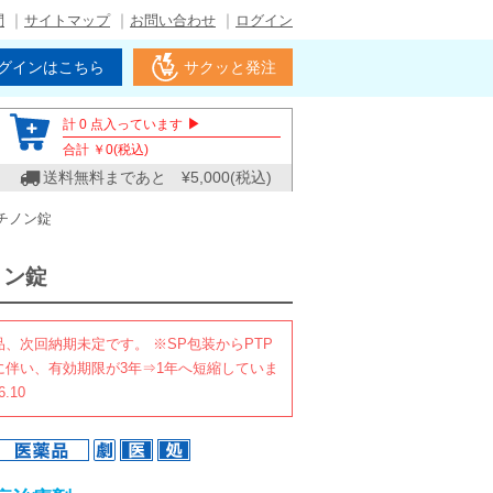
問
サイトマップ
お問い合わせ
ログイン
グインはこちら
サクッと発注
▶
計
0
点入っています
合計 ￥
0
(税込)
送料無料まであと ¥
5,000
(税込)
チノン錠
ノン錠
、次回納期未定です。 ※SP包装からPTP
に伴い、有効期限が3年⇒1年へ短縮していま
.10