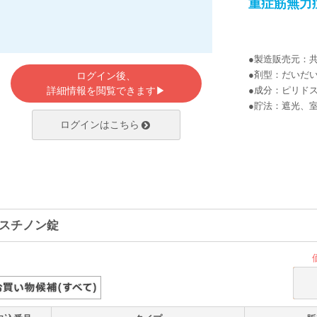
重症筋無力
●製造販売元：
●剤型：だいだ
ログイン後、
詳細情報を閲覧できます▶
●成分：ピリド
●貯法：遮光、
ログインはこちら
スチノン錠