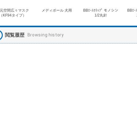
元空間広々マスク
メディボール 犬用
BBｴｰｽｸﾗｯﾌﾟ モノシン
BBｴｰ
（KF94タイプ）
1/2丸針
閲覧履歴
Browsing history