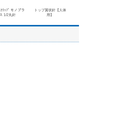
ｽｸﾗｯﾌﾟ モノプラ
トップ翼状針【人体
◆フォルテコール錠
◆コ
ス 1/2丸針
用】