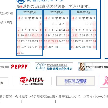
※
■
以外の日は商品の発送をしております。
2026年8月
2026年9月
2026年10月
支払の3種
日
月
火
水
木
金
土
日
月
火
水
木
金
土
日
月
火
水
木
金
土
き330円
1
1
2
3
4
5
1
2
3
。
2
3
4
5
6
7
8
6
7
8
9
10
11
12
4
5
6
7
8
9
10
9
10
11
12
13
14
15
13
14
15
16
17
18
19
11
12
13
14
15
16
17
16
17
18
19
20
21
22
20
21
22
23
24
25
26
18
19
20
21
22
23
24
23
24
25
26
27
28
29
27
28
29
30
25
26
27
28
29
30
31
30
31
るご質問
会社概要
特定商取引法に関する表示について
プライバシーポ