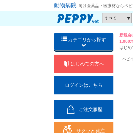
動物病院
向け医薬品・医療材ならペピ
新規会
カテゴリから探す
1,0
はじめ
ペピ
はじめての方へ
ログインはこちら
ご注文履歴
サクッと発注