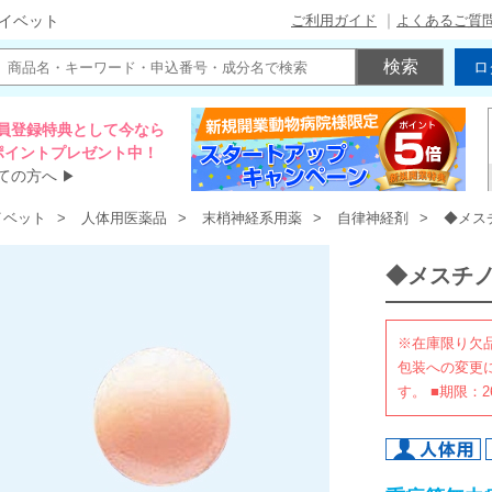
ご利用ガイド
よくあるご質
イベット
ロ
員登録特典として今なら
00ポイントプレゼント中！
ての方へ
▶
イベット
人体用医薬品
末梢神経系用薬
自律神経剤
◆メス
◆メスチ
※在庫限り欠品
包装への変更
す。 ■期限：26