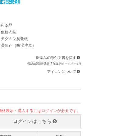
症治療剤
共和薬品
い色糖衣錠
スチグミン臭化物
室温保存（吸湿注意）
医薬品の添付文書を探す
(医薬品医療機器情報提供ホームページ)
アイコンについて
価格表示・購入するにはログインが必要です。
ログインはこちら