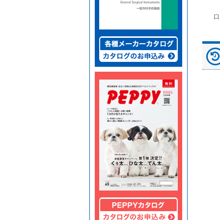
富士ドライケムスライ
◆劇)ｲｿﾌﾙﾗﾝ吸入麻酔
ペピイマジカルシーツ
口
ド（動物用）
液｢VTRS｣ ｳﾞｨｱﾄﾘｽ...
（中厚型ペットシー
ツ）