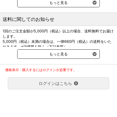
●剤形：無色～微黄色澄明の液（シロップ剤）
もっと見る
果実様のにおいを有し、強い甘味がある
●貯法：密栓、遮光保存、室温保存
送料に関してのお知らせ
1回のご注文金額が5,000円（税込）以上の場合、送料無料でお届け
します。
5,000円（税込）未満の場合は、一律660円（税込）の送料をいた
だきます。※沖縄県を除く（下記参照）
※2017年11月14日（火）より沖縄県へのお届けにつきましては、1
もっと見る
回のご注文金額（税込）が、30,000円以上で配送無料となります。
30,000円未満の場合、1,800円（税込）の送料をいただきます。
ご了承のほどよろしくお願い致します。
価格表示・購入するにはログインが必要です。
弊社都合でお届けが２回以上に分かれる場合の送料負担は、１回分
のみで新たな送料は発生しません。
ログインはこちら
大型商品送料が必要な商品をご注文の場合は、大型商品送料のみご
負担頂きます。
通常送料660円はかかりません。
クール便の商品につきましては、一律220円のクール便送料をいた
だきます。（沖縄、小笠原諸島以外）
要冷蔵の液剤・薬品の沖縄県及び小笠原諸島へのお届けには、通常
送料660円（税込）に加えて別途クール便代990円（税込）を申し