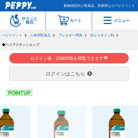
動物病院向け医薬品、医療材ならペピイベット
サクッと
カート
メニュー
発注
ペピイベット
人体用医薬品
アレルギー用薬
抗ヒスタミン剤
◆ペリアクチンシロップ
ログイン後、詳細情報を閲覧できます▼
ログインはこちら