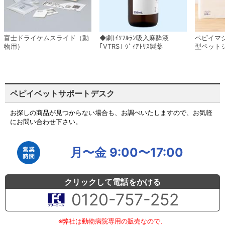
富士ドライケムスライド（動
◆劇)ｲｿﾌﾙﾗﾝ吸入麻酔液
ペピイマ
物用）
｢VTRS｣ ｳﾞｨｱﾄﾘｽ製薬
型ペット
ペピイベットサポートデスク
お探しの商品が見つからない場合も、お調べいたしますので、お気軽
にお問い合わせ下さい。
月〜金 9:00〜17:00
クリックして電話をかける
0120-757-252
※弊社は動物病院専用の販売なので、