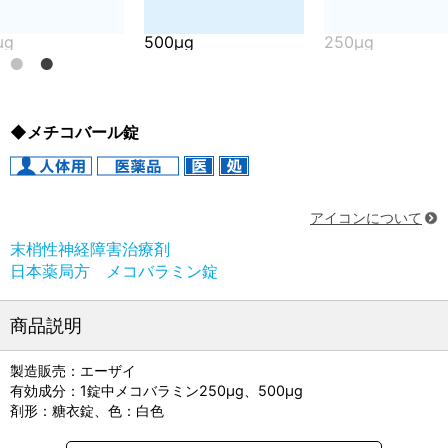
500μg
250µg
5
◆メチコバール錠
アイコンについて
末梢性神経障害治療剤
日本薬局方 メコバラミン錠
商品説明
製造販売：エーザイ
有効成分：1錠中メコバラミン250μg、500μg
剤形：糖衣錠、色：白色