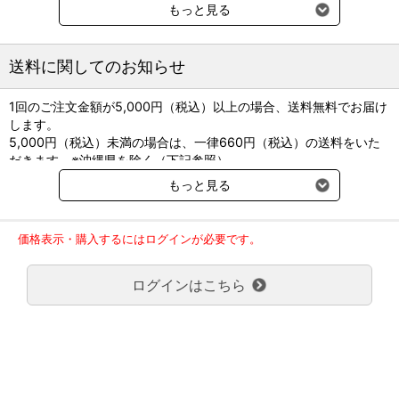
250μg
500μg
もっと見る
直径（mm）
6.2
7.3
質量（mg）
95
155
厚さ（mm）
3.4
4.0
送料に関してのお知らせ
1回のご注文金額が5,000円（税込）以上の場合、送料無料でお届け
します。
5,000円（税込）未満の場合は、一律660円（税込）の送料をいた
だきます。※沖縄県を除く（下記参照）
※2017年11月14日（火）より沖縄県へのお届けにつきましては、1
もっと見る
回のご注文金額（税込）が、30,000円以上で配送無料となります。
30,000円未満の場合、1,800円（税込）の送料をいただきます。
ご了承のほどよろしくお願い致します。
価格表示・購入するにはログインが必要です。
弊社都合でお届けが２回以上に分かれる場合の送料負担は、１回分
のみで新たな送料は発生しません。
ログインはこちら
大型商品送料が必要な商品をご注文の場合は、大型商品送料のみご
負担頂きます。
通常送料660円はかかりません。
クール便の商品につきましては、一律220円のクール便送料をいた
だきます。（沖縄、小笠原諸島以外）
要冷蔵の液剤・薬品の沖縄県及び小笠原諸島へのお届けには、通常
送料660円（税込）に加えて別途クール便代990円（税込）を申し