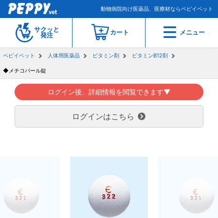
動物病院向け医薬品、医療材ならペピイベット
サクッと
カート
メニュー
発注
ペピイベット
人体用医薬品
ビタミン剤
ビタミンB12剤
◆メチコバール錠
ログイン後、詳細情報を閲覧できます▼
ログインはこちら