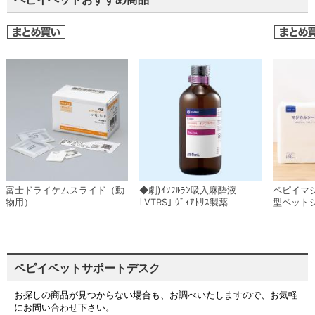
富士ドライケムスライド（動
◆劇)ｲｿﾌﾙﾗﾝ吸入麻酔液
ペピイマ
物用）
｢VTRS｣ ｳﾞｨｱﾄﾘｽ製薬
型ペット
ペピイベットサポートデスク
お探しの商品が見つからない場合も、お調べいたしますので、お気軽
にお問い合わせ下さい。