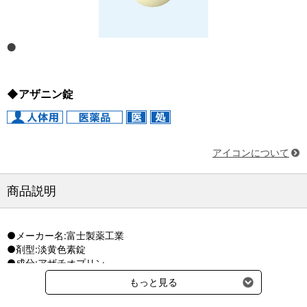
◆アザニン錠
アイコンについて
商品説明
●メーカー名:富士製薬工業
●剤型:淡黄色素錠
●成分:アザチオプリン
もっと見る