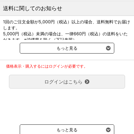
送料に関してのお知らせ
1回のご注文金額が5,000円（税込）以上の場合、送料無料でお届け
します。
5,000円（税込）未満の場合は、一律660円（税込）の送料をいた
だきます。※沖縄県を除く（下記参照）
※2017年11月14日（火）より沖縄県へのお届けにつきましては、1
もっと見る
回のご注文金額（税込）が、30,000円以上で配送無料となります。
30,000円未満の場合、1,800円（税込）の送料をいただきます。
ご了承のほどよろしくお願い致します。
価格表示・購入するにはログインが必要です。
弊社都合でお届けが２回以上に分かれる場合の送料負担は、１回分
のみで新たな送料は発生しません。
ログインはこちら
大型商品送料が必要な商品をご注文の場合は、大型商品送料のみご
負担頂きます。
通常送料660円はかかりません。
クール便の商品につきましては、一律220円のクール便送料をいた
だきます。（沖縄、小笠原諸島以外）
要冷蔵の液剤・薬品の沖縄県及び小笠原諸島へのお届けには、通常
送料660円（税込）に加えて別途クール便代990円（税込）を申し
受けます。
もっと見る