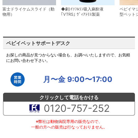
富士ドライケムスライド（動
◆劇)ｲｿﾌﾙﾗﾝ吸入麻酔液
ペピイマ
物用）
｢VTRS｣ ｳﾞｨｱﾄﾘｽ製薬
型ペット
ペピイベットサポートデスク
お探しの商品が見つからない場合も、お調べいたしますので、お気軽
にお問い合わせ下さい。
月〜金 9:00〜17:00
クリックして電話をかける
0120-757-252
※弊社は動物病院専用の販売なので、
一般の方への販売は行なっておりません。