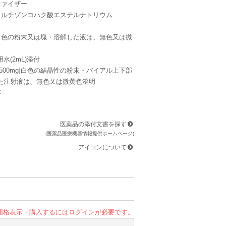
ファイザー
コルチゾンコハク酸エステルナトリウム
g]白色の粉末又は塊・溶解した液は、無色又は微
水(2mL)添付
g・500mg]白色の結晶性の粉末・バイアル上下部
た注射液は、無色又は微黄色澄明
存
医薬品の添付文書を探す
(医薬品医療機器情報提供ホームページ)
アイコンについて
価格表示・購入するにはログインが必要です。