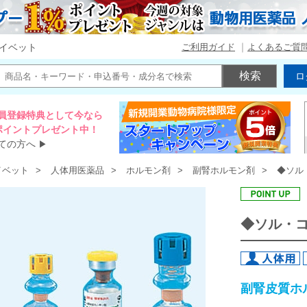
ご利用ガイド
よくあるご質
イベット
ロ
員登録特典として今なら
00ポイントプレゼント中！
ての方へ
▶
イベット
人体用医薬品
ホルモン剤
副腎ホルモン剤
◆ソル
◆ソル・
副腎皮質ホ