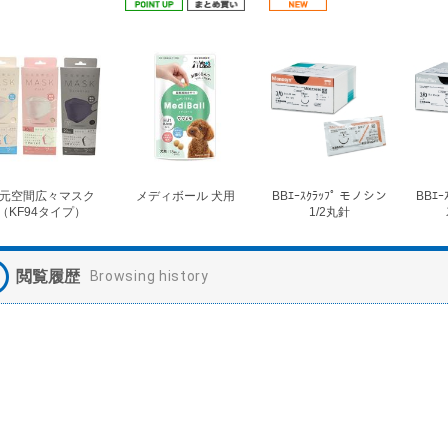
元空間広々マスク
メディボール 犬用
BBｴｰｽｸﾗｯﾌﾟ モノシン
BBｴｰ
（KF94タイプ）
1/2丸針
閲覧履歴
Browsing history