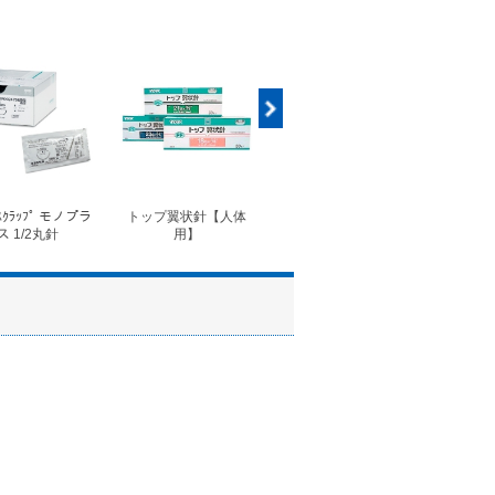
ｽｸﾗｯﾌﾟ モノプラ
トップ翼状針【人体
◆フォルテコール錠
◆コ
ス 1/2丸針
用】