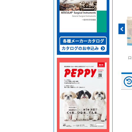
富士ドライケムスライ
◆劇)ｲｿﾌﾙﾗﾝ吸入麻酔
ペピイマジカルシーツ
口
ド（動物用）
液｢VTRS｣ ｳﾞｨｱﾄﾘｽ...
（中厚型ペットシー
ツ）