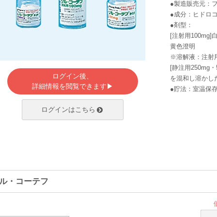
●製造販売元：
●成分：ヒドロ
●剤型：
[注射用100m
黄色澄明
※溶解液：注射用
[静注用250m
ログイン後、
を混和し溶かし
詳細情報を閲覧できます▶
●貯法：室温保
ログインはこちら
ル・コーテフ