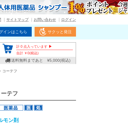
問
サイトマップ
お問い合わせ
ログイン
グインはこちら
サクッと発注
▶
計
0
点入っています
合計 ￥
0
(税込)
送料無料まであと ¥
5,000
(税込)
・コーテフ
コーテフ
ルモン剤