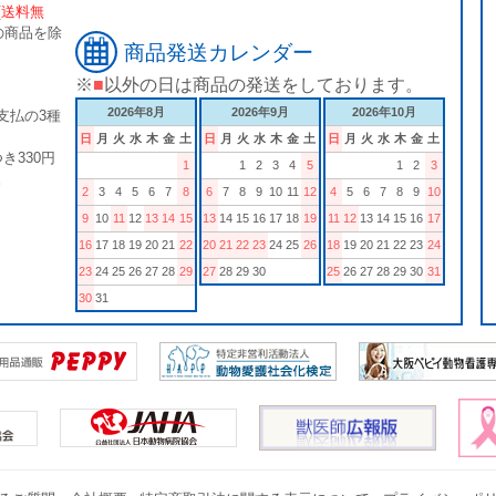
[送料無
の商品を除
商品発送カレンダー
※
■
以外の日は商品の発送をしております。
2026年8月
2026年9月
2026年10月
支払の3種
日
月
火
水
木
金
土
日
月
火
水
木
金
土
日
月
火
水
木
金
土
き330円
1
1
2
3
4
5
1
2
3
。
2
3
4
5
6
7
8
6
7
8
9
10
11
12
4
5
6
7
8
9
10
9
10
11
12
13
14
15
13
14
15
16
17
18
19
11
12
13
14
15
16
17
16
17
18
19
20
21
22
20
21
22
23
24
25
26
18
19
20
21
22
23
24
23
24
25
26
27
28
29
27
28
29
30
25
26
27
28
29
30
31
30
31