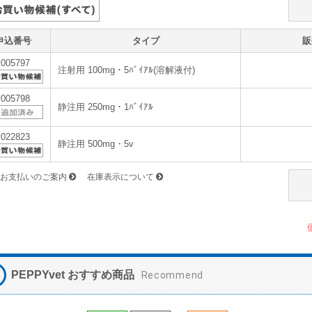
申込番号
タイプ
販
v005797
注射用 100mg・5ﾊﾞｲｱﾙ(溶解液付)
v005798
静注用 250mg・1ﾊﾞｲｱﾙ
v022823
静注用 500mg・5v
お支払いのご案内
在庫表示について
PEPPYvet おすすめ商品
Recommend