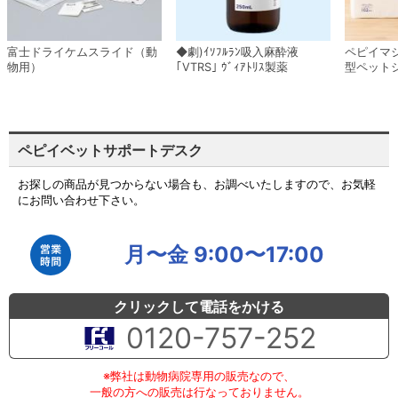
富士ドライケムスライド（動
◆劇)ｲｿﾌﾙﾗﾝ吸入麻酔液
ペピイマ
物用）
｢VTRS｣ ｳﾞｨｱﾄﾘｽ製薬
型ペット
ペピイベットサポートデスク
お探しの商品が見つからない場合も、お調べいたしますので、お気軽
にお問い合わせ下さい。
月〜金 9:00〜17:00
クリックして電話をかける
0120-757-252
※弊社は動物病院専用の販売なので、
一般の方への販売は行なっておりません。