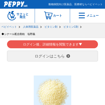
動物病院向け医薬品、医療材ならペピイベット
サクッと
カート
メニュー
発注
ペピイベット
人体用医薬品
ビタミン剤
ビタミンC剤
◆シナール配合顆粒 塩野義
ログイン後、詳細情報を閲覧できます▼
ログインはこちら