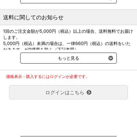
貯 法：室温保存
送料に関してのお知らせ
1回のご注文金額が5,000円（税込）以上の場合、送料無料でお届け
します。
5,000円（税込）未満の場合は、一律660円（税込）の送料をいた
だきます。※沖縄県を除く（下記参照）
※2017年11月14日（火）より沖縄県へのお届けにつきましては、1
もっと見る
回のご注文金額（税込）が、30,000円以上で配送無料となります。
30,000円未満の場合、1,800円（税込）の送料をいただきます。
ご了承のほどよろしくお願い致します。
価格表示・購入するにはログインが必要です。
弊社都合でお届けが２回以上に分かれる場合の送料負担は、１回分
のみで新たな送料は発生しません。
ログインはこちら
大型商品送料が必要な商品をご注文の場合は、大型商品送料のみご
負担頂きます。
通常送料660円はかかりません。
クール便の商品につきましては、一律220円のクール便送料をいた
だきます。（沖縄、小笠原諸島以外）
要冷蔵の液剤・薬品の沖縄県及び小笠原諸島へのお届けには、通常
送料660円（税込）に加えて別途クール便代990円（税込）を申し
受けます。