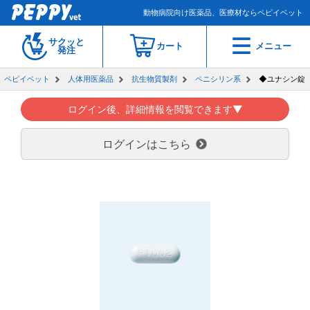
動物病院向け医薬品、医療材ならペピイベット
サクッと
カート
メニュー
発注
ペピイベット
人体用医薬品
抗生物質製剤
ペニシリン系
◆ユナシン錠
ログイン後、詳細情報を閲覧できます▼
ログインはこちら