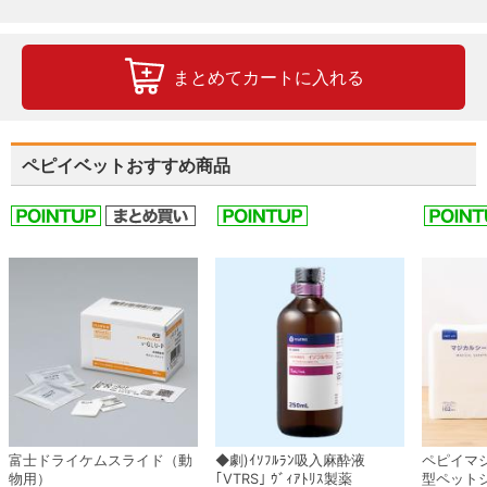
まとめてカートに入れる
ペピイベットおすすめ商品
富士ドライケムスライド（動
◆劇)ｲｿﾌﾙﾗﾝ吸入麻酔液
ペピイマ
物用）
｢VTRS｣ ｳﾞｨｱﾄﾘｽ製薬
型ペット