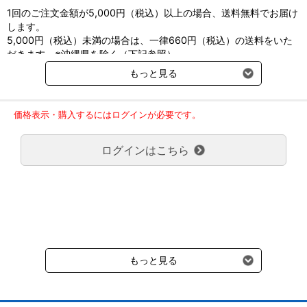
1回のご注文金額が5,000円（税込）以上の場合、送料無料でお届け
します。
5,000円（税込）未満の場合は、一律660円（税込）の送料をいた
だきます。※沖縄県を除く（下記参照）
※2017年11月14日（火）より沖縄県へのお届けにつきましては、1
もっと見る
回のご注文金額（税込）が、30,000円以上で配送無料となります。
30,000円未満の場合、1,800円（税込）の送料をいただきます。
ご了承のほどよろしくお願い致します。
価格表示・購入するにはログインが必要です。
弊社都合でお届けが２回以上に分かれる場合の送料負担は、１回分
のみで新たな送料は発生しません。
ログインはこちら
大型商品送料が必要な商品をご注文の場合は、大型商品送料のみご
負担頂きます。
通常送料660円はかかりません。
クール便の商品につきましては、一律220円のクール便送料をいた
だきます。（沖縄、小笠原諸島以外）
要冷蔵の液剤・薬品の沖縄県及び小笠原諸島へのお届けには、通常
送料660円（税込）に加えて別途クール便代990円（税込）を申し
受けます。
もっと見る