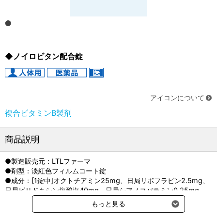
◆ノイロビタン配合錠
アイコンについて
複合ビタミンB製剤
商品説明
●製造販売元：LTLファーマ
●剤型：淡紅色フィルムコート錠
●成分：[1錠中]オクトチアミン25mg、日局リボフラビン2.5mg、
日局ピリドキシン塩酸塩40mg、日局シアノコバラミン0.25mg
●貯法：室温保存
もっと見る
〔開封後は湿気を避けて保存すること。〕