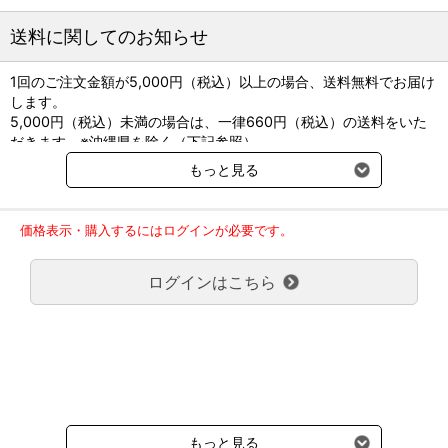
送料に関してのお知らせ
1回のご注文金額が5,000円（税込）以上の場合、送料無料でお届け
します。
5,000円（税込）未満の場合は、一律660円（税込）の送料をいた
だきます。※沖縄県を除く（下記参照）
※2017年11月14日（火）より沖縄県へのお届けにつきましては、1
もっと見る
回のご注文金額（税込）が、30,000円以上で配送無料となります。
30,000円未満の場合、1,800円（税込）の送料をいただきます。
ご了承のほどよろしくお願い致します。
価格表示・購入するにはログインが必要です。
弊社都合でお届けが２回以上に分かれる場合の送料負担は、１回分
のみで新たな送料は発生しません。
ログインはこちら
大型商品送料が必要な商品をご注文の場合は、大型商品送料のみご
負担頂きます。
通常送料660円はかかりません。
クール便の商品につきましては、一律220円のクール便送料をいた
だきます。（沖縄、小笠原諸島以外）
要冷蔵の液剤・薬品の沖縄県及び小笠原諸島へのお届けには、通常
送料660円（税込）に加えて別途クール便代990円（税込）を申し
受けます。
もっと見る