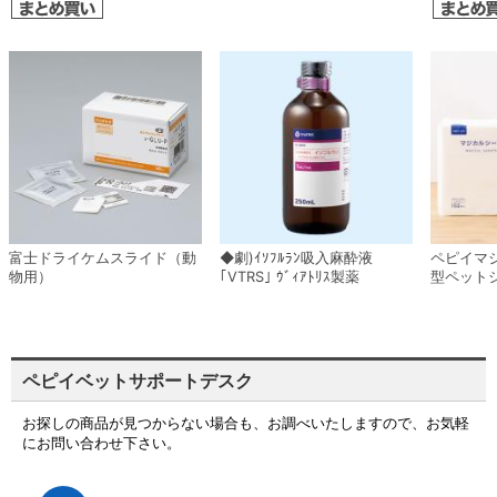
富士ドライケムスライド（動
◆劇)ｲｿﾌﾙﾗﾝ吸入麻酔液
ペピイマ
物用）
｢VTRS｣ ｳﾞｨｱﾄﾘｽ製薬
型ペット
ペピイベットサポートデスク
お探しの商品が見つからない場合も、お調べいたしますので、お気軽
にお問い合わせ下さい。