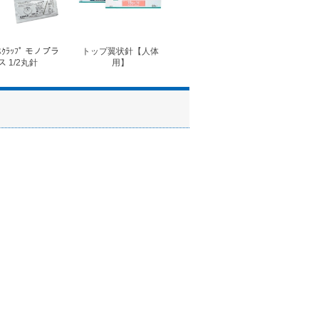
ｽｸﾗｯﾌﾟ モノプラ
トップ翼状針【人体
◆フォルテコール錠
◆コ
ス 1/2丸針
用】