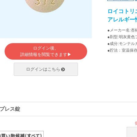
ロイコトリ
アレルギー
●メーカー名:杏
●剤型:明灰黄
●成分:モンテル
ログイン後、
●貯法：室温保
詳細情報を閲覧できます▶
ログインはこちら
プレス錠