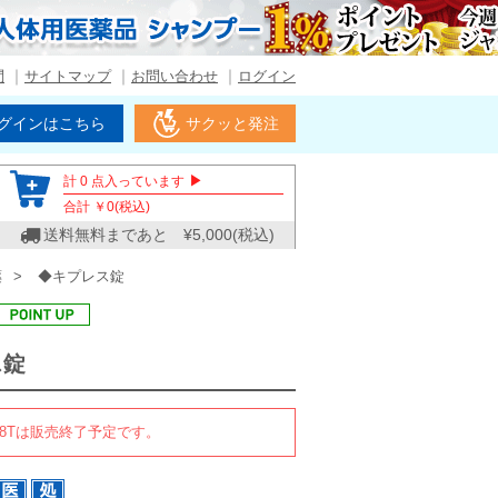
問
サイトマップ
お問い合わせ
ログイン
グインはこちら
サクッと発注
▶
計
0
点入っています
合計 ￥
0
(税込)
送料無料まであと ¥
5,000
(税込)
薬
◆キプレス錠
ス錠
8Tは販売終了予定です。