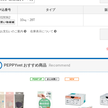
申込番号
タイプ
販
v028362
10㎎・28T
お支払いのご案内
在庫表示について
PEPPYvet おすすめ商品
Recommend