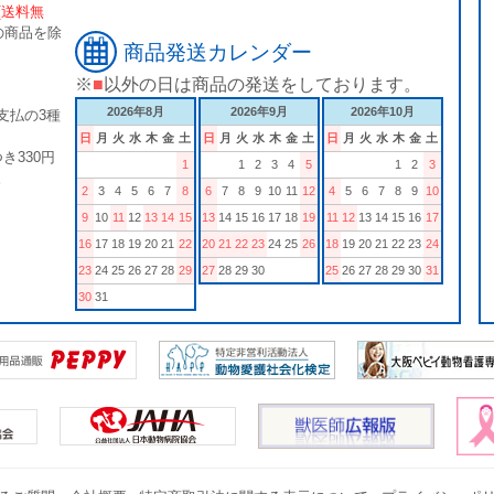
[送料無
の商品を除
商品発送カレンダー
※
■
以外の日は商品の発送をしております。
2026年8月
2026年9月
2026年10月
支払の3種
日
月
火
水
木
金
土
日
月
火
水
木
金
土
日
月
火
水
木
金
土
き330円
1
1
2
3
4
5
1
2
3
。
2
3
4
5
6
7
8
6
7
8
9
10
11
12
4
5
6
7
8
9
10
9
10
11
12
13
14
15
13
14
15
16
17
18
19
11
12
13
14
15
16
17
16
17
18
19
20
21
22
20
21
22
23
24
25
26
18
19
20
21
22
23
24
23
24
25
26
27
28
29
27
28
29
30
25
26
27
28
29
30
31
30
31