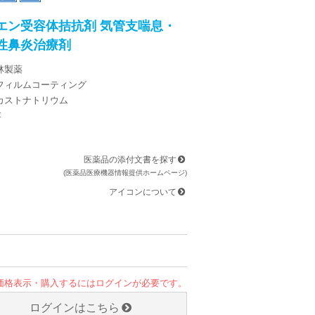
エン受容体拮抗剤 気管支喘息・
性鼻炎治療剤
林製薬
色フィルムコーティング
カストナトリウム
存
医薬品の添付文書を探す
(医薬品医療機器情報提供ホームページ)
アイコンについて
価格表示・購入するにはログインが必要です。
ログインはこちら