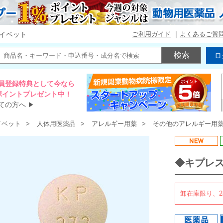
ご利用ガイド
よくあるご質
イベット
ロ
員登録特典として今なら
00ポイントプレゼント中！
ての方へ
▶
イベット
人体用医薬品
アレルギー用薬
その他のアレルギー用
◆キプレ
卸在庫限り、2