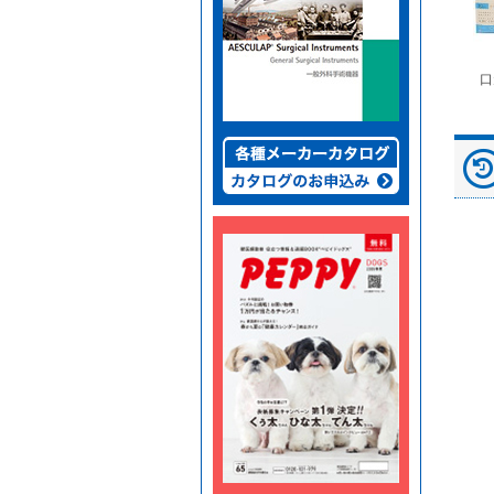
富士ドライケムスライ
◆劇)ｲｿﾌﾙﾗﾝ吸入麻酔
ペピイマジカルシーツ
口
ド（動物用）
液｢VTRS｣ ｳﾞｨｱﾄﾘｽ...
（中厚型ペットシー
ツ）