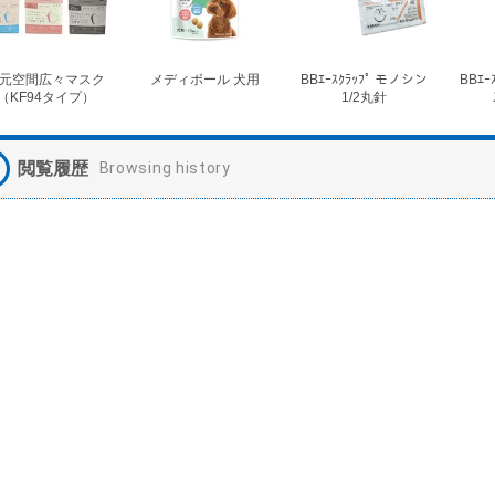
元空間広々マスク
メディボール 犬用
BBｴｰｽｸﾗｯﾌﾟ モノシン
BBｴｰ
（KF94タイプ）
1/2丸針
閲覧履歴
Browsing history