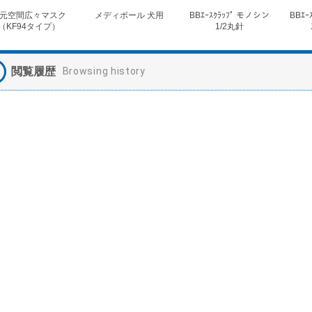
元空間広々マスク
メディボール 犬用
BBｴｰｽｸﾗｯﾌﾟ モノシン
BBｴｰ
（KF94タイプ）
1/2丸針
閲覧履歴
Browsing history