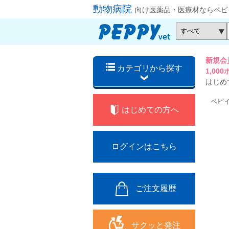
動物病院
向け医薬品・医療材ならペピ
新規会
カテゴリから探す
1,0
はじめ
ペピ
はじめての方へ
ログインはこちら
ご注文履歴
サクッと発注