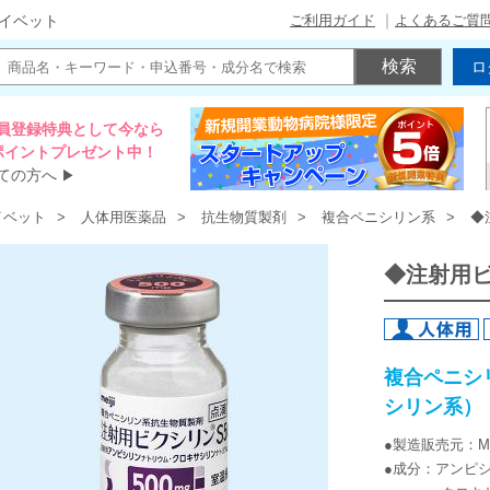
ご利用ガイド
よくあるご質
イベット
ロ
員登録特典として今なら
00ポイントプレゼント中！
ての方へ
▶
イベット
人体用医薬品
抗生物質製剤
複合ペニシリン系
◆
◆注射用ビ
複合ペニシ
シリン系）
●製造販売元：Mei
●成分：アンピシ