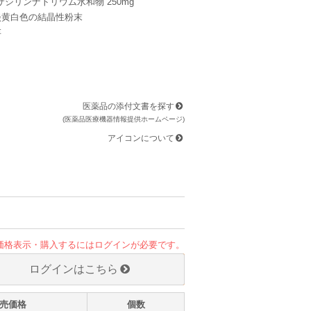
ナトリウム水和物 250mg
淡黄白色の結晶性粉末
存
医薬品の添付文書を探す
(医薬品医療機器情報提供ホームページ)
アイコンについて
価格表示・購入するにはログインが必要です。
ログインはこちら
売価格
個数