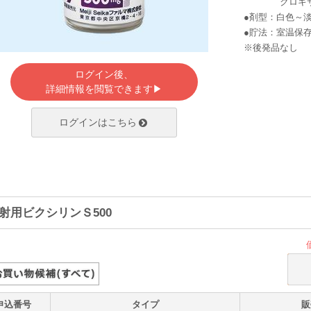
クロキサシリン
●剤型：白色～
●貯法：室温保
※後発品なし
ログイン後、
詳細情報を閲覧できます▶
ログインはこちら
射用ビクシリンＳ500
申込番号
タイプ
販