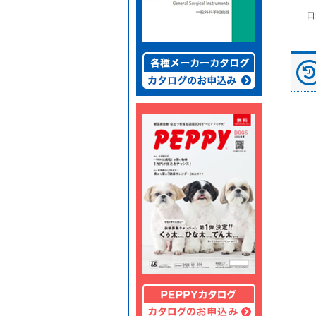
富士ドライケムスライ
◆劇)ｲｿﾌﾙﾗﾝ吸入麻酔
ペピイマジカルシーツ
口
ド（動物用）
液｢VTRS｣ ｳﾞｨｱﾄﾘｽ...
（中厚型ペットシー
ツ）