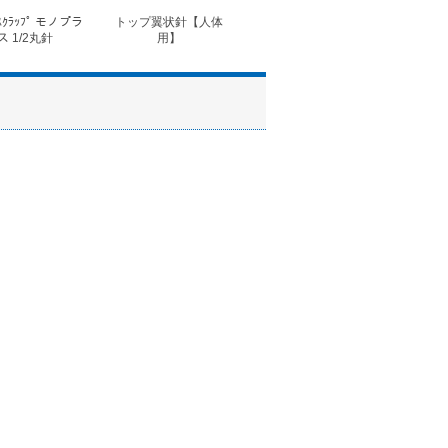
ｽｸﾗｯﾌﾟ モノプラ
トップ翼状針【人体
◆フォルテコール錠
◆コ
ス 1/2丸針
用】