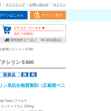
問
サイトマップ
お問い合わせ
ログイン
グインはこちら
サクッと発注
▶
計
0
点入っています
合計 ￥
0
(税込)
送料無料まであと ¥
5,000
(税込)
注射用ビクシリンＳ500
クシリンＳ500
リン系抗生物質製剤（広範囲ペニ
ji Seika ファルマ
リンナトリウム 250mg