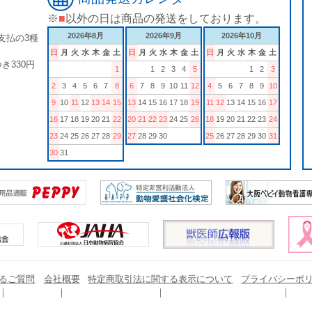
※
■
以外の日は商品の発送をしております。
2026年8月
2026年9月
2026年10月
支払の3種
日
月
火
水
木
金
土
日
月
火
水
木
金
土
日
月
火
水
木
金
土
き330円
1
1
2
3
4
5
1
2
3
。
2
3
4
5
6
7
8
6
7
8
9
10
11
12
4
5
6
7
8
9
10
9
10
11
12
13
14
15
13
14
15
16
17
18
19
11
12
13
14
15
16
17
16
17
18
19
20
21
22
20
21
22
23
24
25
26
18
19
20
21
22
23
24
23
24
25
26
27
28
29
27
28
29
30
25
26
27
28
29
30
31
30
31
るご質問
会社概要
特定商取引法に関する表示について
プライバシーポ