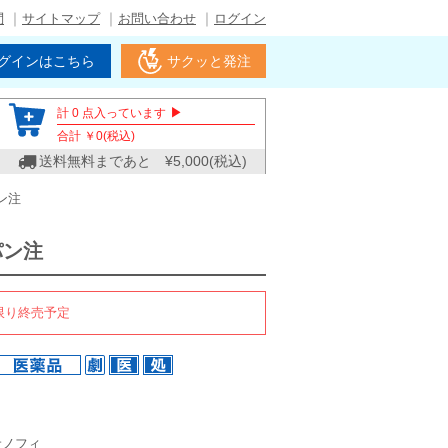
問
サイトマップ
お問い合わせ
ログイン
グインはこちら
サクッと発注
▶
計
0
点入っています
合計 ￥
0
(税込)
送料無料まであと ¥
5,000
(税込)
ン注
パン注
限り終売予定
サノフィ