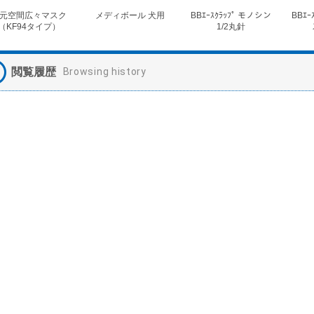
元空間広々マスク
メディボール 犬用
BBｴｰｽｸﾗｯﾌﾟ モノシン
BBｴｰ
（KF94タイプ）
1/2丸針
閲覧履歴
Browsing history