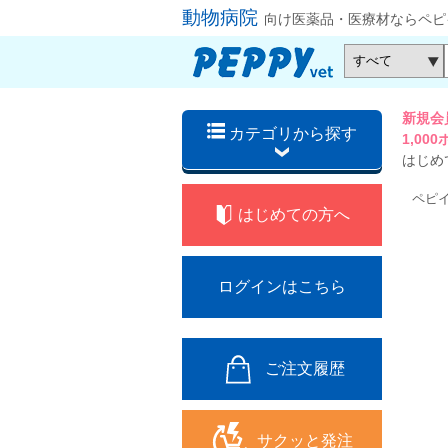
動物病院
向け医薬品・医療材ならペピ
新規会
カテゴリから探す
1,0
はじめ
ペピ
はじめての方へ
ログインはこちら
ご注文履歴
サクッと発注