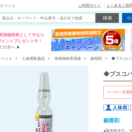
ご利用ガイド
よくあるご質
イベット
ロ
員登録特典として今なら
00ポイントプレゼント中！
ての方へ
▶
イベット
人体用医薬品
末梢神経系用薬
鎮痙剤
◆ブスコパ
◆ブスコ
メーカー在庫
鎮痙剤
●製造販売元：