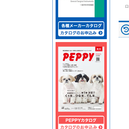
富士ドライケムスライ
◆劇)ｲｿﾌﾙﾗﾝ吸入麻酔
ペピイマジカルシーツ
口
ド（動物用）
液｢VTRS｣ ｳﾞｨｱﾄﾘｽ...
（中厚型ペットシー
ツ）