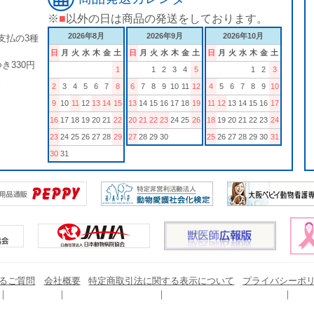
※
■
以外の日は商品の発送をしております。
2026年8月
2026年9月
2026年10月
支払の3種
日
月
火
水
木
金
土
日
月
火
水
木
金
土
日
月
火
水
木
金
土
き330円
1
1
2
3
4
5
1
2
3
。
2
3
4
5
6
7
8
6
7
8
9
10
11
12
4
5
6
7
8
9
10
9
10
11
12
13
14
15
13
14
15
16
17
18
19
11
12
13
14
15
16
17
16
17
18
19
20
21
22
20
21
22
23
24
25
26
18
19
20
21
22
23
24
23
24
25
26
27
28
29
27
28
29
30
25
26
27
28
29
30
31
30
31
るご質問
会社概要
特定商取引法に関する表示について
プライバシーポ