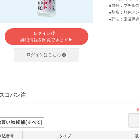
●成分：ブチル
●剤形：無色ア
●貯法：室温保
ログイン後、
詳細情報を閲覧できます▶
ログインはこちら
スコパン注
申込番号
タイプ
販