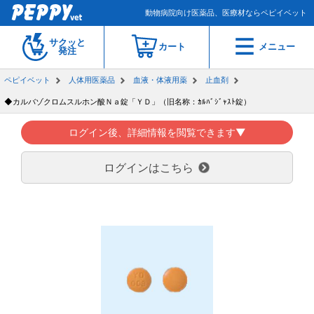
動物病院向け医薬品、医療材ならペピイベット
サクッと
カート
メニュー
発注
ペピイベット
人体用医薬品
血液・体液用薬
止血剤
◆カルバゾクロムスルホン酸Ｎａ錠「ＹＤ」（旧名称：ｶﾙﾊﾞｼﾞｬｽﾄ錠）
ログイン後、詳細情報を閲覧できます▼
ログインはこちら