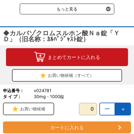
受けます。
もっと見る
◆カルバゾクロムスルホン酸Ｎａ錠「Ｙ
Ｄ」（旧名称：ｶﾙﾊﾞｼﾞｬｽﾄ錠）
まとめてカートに入れる
お買い物候補（すべて）
申込番号：
v024781
タ イ プ：
30mg・1000錠
ー
＋
お買い物候補
カートに入れる