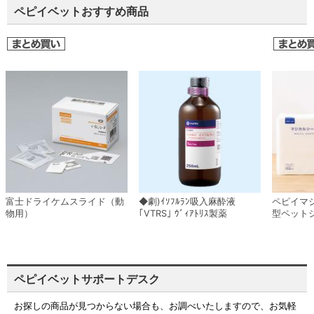
ペピイベットおすすめ商品
富士ドライケムスライド（動
◆劇)ｲｿﾌﾙﾗﾝ吸入麻酔液
ペピイマ
物用）
｢VTRS｣ ｳﾞｨｱﾄﾘｽ製薬
型ペット
ペピイベットサポートデスク
お探しの商品が見つからない場合も、お調べいたしますので、お気軽