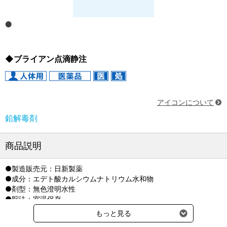
◆ブライアン点滴静注
アイコンについて
鉛解毒剤
商品説明
●製造販売元：日新製薬
●成分：エデト酸カルシウムナトリウム水和物
●剤型：無色澄明水性
●貯法：室温保存
もっと見る