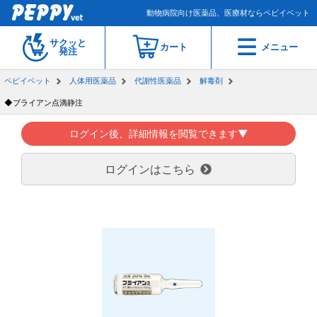
動物病院向け医薬品、医療材ならペピイベット
サクッと
カート
メニュー
発注
ペピイベット
人体用医薬品
代謝性医薬品
解毒剤
◆ブライアン点滴静注
ログイン後、詳細情報を閲覧できます▼
ログインはこちら