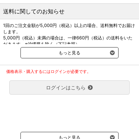
送料に関してのお知らせ
1回のご注文金額が5,000円（税込）以上の場合、送料無料でお届け
します。
5,000円（税込）未満の場合は、一律660円（税込）の送料をいた
だきます。※沖縄県を除く（下記参照）
※2017年11月14日（火）より沖縄県へのお届けにつきましては、1
もっと見る
回のご注文金額（税込）が、30,000円以上で配送無料となります。
30,000円未満の場合、1,800円（税込）の送料をいただきます。
ご了承のほどよろしくお願い致します。
価格表示・購入するにはログインが必要です。
弊社都合でお届けが２回以上に分かれる場合の送料負担は、１回分
のみで新たな送料は発生しません。
ログインはこちら
大型商品送料が必要な商品をご注文の場合は、大型商品送料のみご
負担頂きます。
通常送料660円はかかりません。
クール便の商品につきましては、一律220円のクール便送料をいた
だきます。（沖縄、小笠原諸島以外）
要冷蔵の液剤・薬品の沖縄県及び小笠原諸島へのお届けには、通常
送料660円（税込）に加えて別途クール便代990円（税込）を申し
受けます。
もっと見る