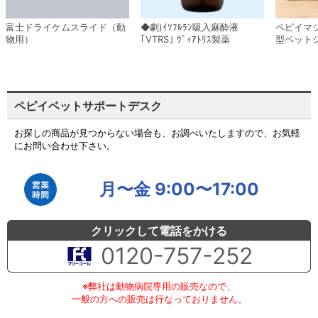
富士ドライケムスライド（動
◆劇)ｲｿﾌﾙﾗﾝ吸入麻酔液
ペピイマ
物用）
｢VTRS｣ ｳﾞｨｱﾄﾘｽ製薬
型ペット
ペピイベットサポートデスク
お探しの商品が見つからない場合も、お調べいたしますので、お気軽
にお問い合わせ下さい。
月〜金 9:00〜17:00
クリックして電話をかける
0120-757-252
※弊社は動物病院専用の販売なので、
一般の方への販売は行なっておりません。