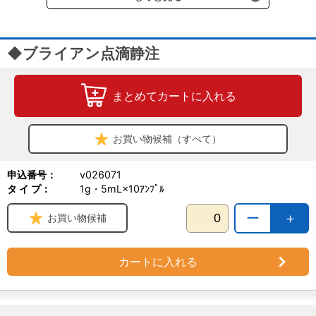
◆ブライアン点滴静注
まとめてカートに入れる
お買い物候補（すべて）
申込番号：
v026071
タ イ プ：
1g・5mL×10ｱﾝﾌﾟﾙ
ー
＋
お買い物候補
カートに入れる