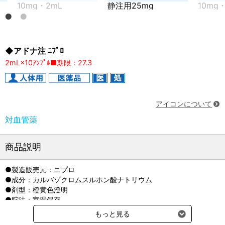
mg・2mL
静注用25mg
10mg・2mL
◆アドナ注 ﾆﾌﾟﾛ
2mL×10ｱﾝﾌﾟﾙ■期限：27.3
アイコンについて
対血管薬
商品説明
●製造販売元：ニプロ
●成分：カルバゾクロムスルホン酸ナトリウム
●剤型：橙黄色澄明
●貯法：室温保存
もっと見る