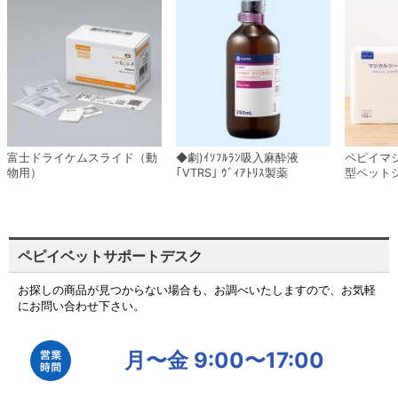
富士ドライケムスライド（動
◆劇)ｲｿﾌﾙﾗﾝ吸入麻酔液
ペピイマ
物用）
｢VTRS｣ ｳﾞｨｱﾄﾘｽ製薬
型ペット
ペピイベットサポートデスク
お探しの商品が見つからない場合も、お調べいたしますので、お気軽
にお問い合わせ下さい。
月〜金 9:00〜17:00