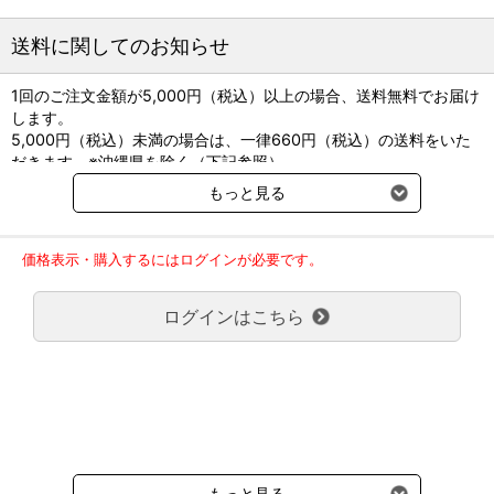
送料に関してのお知らせ
1回のご注文金額が5,000円（税込）以上の場合、送料無料でお届け
します。
5,000円（税込）未満の場合は、一律660円（税込）の送料をいた
だきます。※沖縄県を除く（下記参照）
※2017年11月14日（火）より沖縄県へのお届けにつきましては、1
もっと見る
回のご注文金額（税込）が、30,000円以上で配送無料となります。
30,000円未満の場合、1,800円（税込）の送料をいただきます。
ご了承のほどよろしくお願い致します。
価格表示・購入するにはログインが必要です。
弊社都合でお届けが２回以上に分かれる場合の送料負担は、１回分
のみで新たな送料は発生しません。
ログインはこちら
大型商品送料が必要な商品をご注文の場合は、大型商品送料のみご
負担頂きます。
通常送料660円はかかりません。
クール便の商品につきましては、一律220円のクール便送料をいた
だきます。（沖縄、小笠原諸島以外）
要冷蔵の液剤・薬品の沖縄県及び小笠原諸島へのお届けには、通常
送料660円（税込）に加えて別途クール便代990円（税込）を申し
受けます。
もっと見る