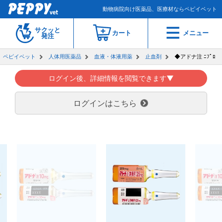
動物病院向け医薬品、医療材ならペピイベット
サクッと
カート
メニュー
発注
ペピイベット
人体用医薬品
血液・体液用薬
止血剤
◆アドナ注 ﾆﾌﾟﾛ
ログイン後、詳細情報を閲覧できます▼
ログインはこちら