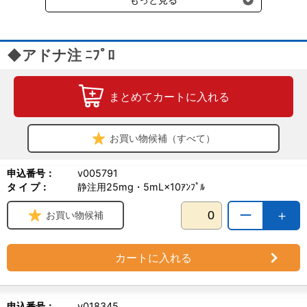
◆アドナ注 ﾆﾌﾟﾛ
まとめてカートに入れる
お買い物候補（すべて）
申込番号：
v005791
タ イ プ：
静注用25mg・5mL×10ｱﾝﾌﾟﾙ
ー
＋
お買い物候補
カートに入れる
申込番号：
v018345