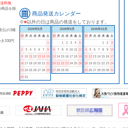
[送料無
の商品を除
商品発送カレンダー
※
■
以外の日は商品の発送をしております。
2026年8月
2026年9月
2026年10月
支払の3種
日
月
火
水
木
金
土
日
月
火
水
木
金
土
日
月
火
水
木
金
土
き330円
1
1
2
3
4
5
1
2
3
。
2
3
4
5
6
7
8
6
7
8
9
10
11
12
4
5
6
7
8
9
10
9
10
11
12
13
14
15
13
14
15
16
17
18
19
11
12
13
14
15
16
17
16
17
18
19
20
21
22
20
21
22
23
24
25
26
18
19
20
21
22
23
24
23
24
25
26
27
28
29
27
28
29
30
25
26
27
28
29
30
31
30
31