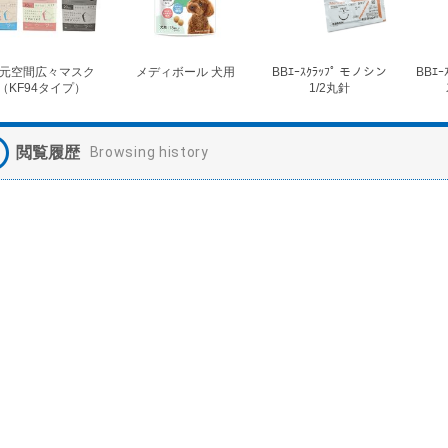
元空間広々マスク
メディボール 犬用
BBｴｰｽｸﾗｯﾌﾟ モノシン
BBｴｰ
（KF94タイプ）
1/2丸針
閲覧履歴
Browsing history