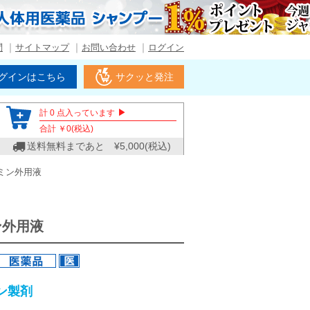
問
サイトマップ
お問い合わせ
ログイン
グインはこちら
サクッと発注
▶
計
0
点入っています
合計 ￥
0
(税込)
送料無料まであと ¥
5,000
(税込)
ミン外用液
ン外用液
ン製剤