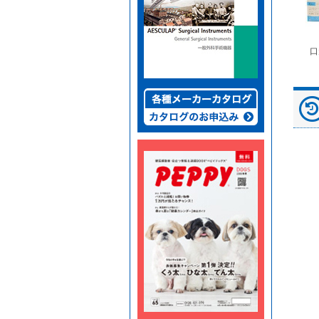
富士ドライケムスライ
◆劇)ｲｿﾌﾙﾗﾝ吸入麻酔
ペピイマジカルシーツ
口
ド（動物用）
液｢VTRS｣ ｳﾞｨｱﾄﾘｽ...
（中厚型ペットシー
ツ）