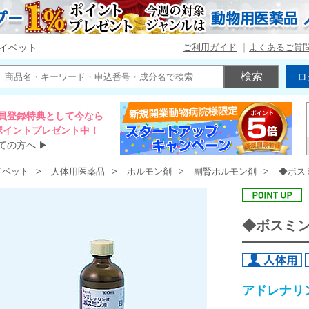
ご利用ガイド
よくあるご質
イベット
ロ
員登録特典として今なら
00ポイントプレゼント中！
ての方へ
▶
イベット
人体用医薬品
ホルモン剤
副腎ホルモン剤
◆ボス
◆ボスミ
アドレナリ