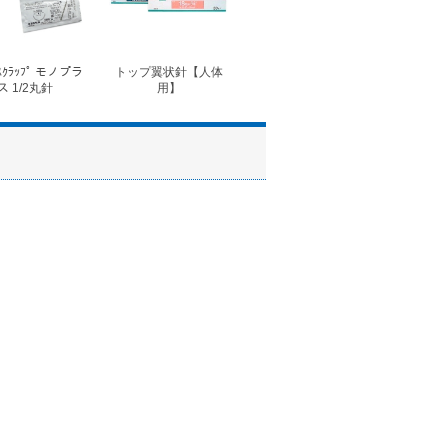
ｽｸﾗｯﾌﾟ モノプラ
トップ翼状針【人体
◆フォルテコール錠
◆コ
ス 1/2丸針
用】