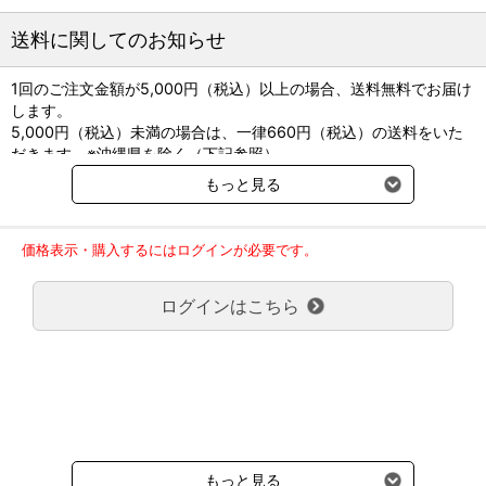
送料に関してのお知らせ
1回のご注文金額が5,000円（税込）以上の場合、送料無料でお届け
します。
5,000円（税込）未満の場合は、一律660円（税込）の送料をいた
だきます。※沖縄県を除く（下記参照）
※2017年11月14日（火）より沖縄県へのお届けにつきましては、1
もっと見る
回のご注文金額（税込）が、30,000円以上で配送無料となります。
30,000円未満の場合、1,800円（税込）の送料をいただきます。
ご了承のほどよろしくお願い致します。
価格表示・購入するにはログインが必要です。
弊社都合でお届けが２回以上に分かれる場合の送料負担は、１回分
のみで新たな送料は発生しません。
ログインはこちら
大型商品送料が必要な商品をご注文の場合は、大型商品送料のみご
負担頂きます。
通常送料660円はかかりません。
クール便の商品につきましては、一律220円のクール便送料をいた
だきます。（沖縄、小笠原諸島以外）
要冷蔵の液剤・薬品の沖縄県及び小笠原諸島へのお届けには、通常
送料660円（税込）に加えて別途クール便代990円（税込）を申し
受けます。
もっと見る