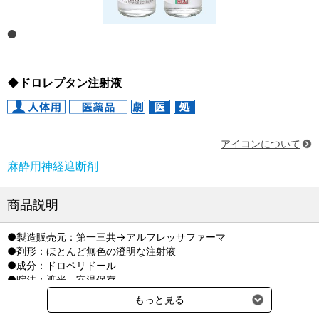
◆ドロレプタン注射液
アイコンについて
麻酔用神経遮断剤
商品説明
●製造販売元：第一三共→アルフレッサファーマ
●剤形：ほとんど無色の澄明な注射液
●成分：ドロペリドール
●貯法：遮光、室温保存
もっと見る