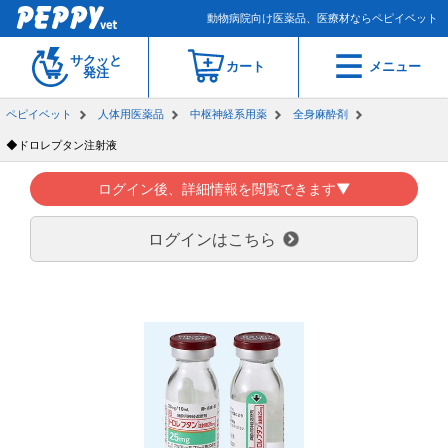
動物病院向け医薬品、医療材ならペピイベット
サクッと
カート
メニュー
発注
ペピイベット
人体用医薬品
中枢神経系用薬
全身麻酔剤
◆ドロレプタン注射液
ログイン後、詳細情報を閲覧できます▼
ログインはこちら