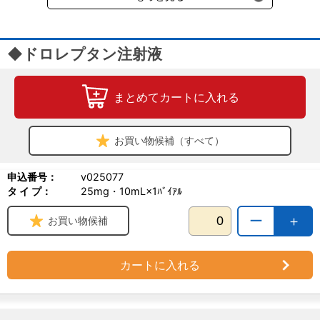
◆ドロレプタン注射液
まとめてカートに入れる
お買い物候補（すべて）
申込番号：
v025077
タ イ プ：
25mg・10mL×1ﾊﾞｲｱﾙ
ー
＋
お買い物候補
カートに入れる