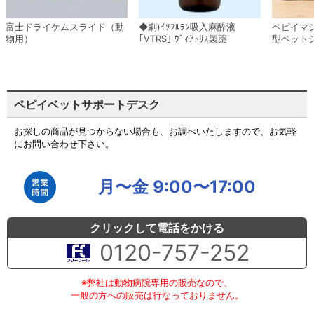
富士ドライケムスライド（動
◆劇)ｲｿﾌﾙﾗﾝ吸入麻酔液
ペピイマ
物用）
｢VTRS｣ ｳﾞｨｱﾄﾘｽ製薬
型ペット
ペピイベットサポートデスク
お探しの商品が見つからない場合も、お調べいたしますので、お気軽
にお問い合わせ下さい。
月〜金 9:00〜17:00
クリックして電話をかける
0120-757-252
※弊社は動物病院専用の販売なので、
一般の方への販売は行なっておりません。