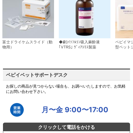
富士ドライケムスライド（動
◆劇)ｲｿﾌﾙﾗﾝ吸入麻酔液
ペピイマ
物用）
｢VTRS｣ ｳﾞｨｱﾄﾘｽ製薬
型ペット
ペピイベットサポートデスク
お探しの商品が見つからない場合も、お調べいたしますので、お気軽
にお問い合わせ下さい。
月〜金 9:00〜17:00
クリックして電話をかける