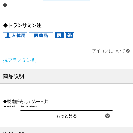
◆トランサミン注
アイコンについて
抗プラスミン剤
商品説明
●製造販売元：第一三共
●剤型:：無色澄明
●成分：トラネキサム酸
もっと見る
●貯法：室温保存