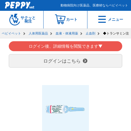
動物病院向け医薬品、医療材ならペピイベット
サクッと
カート
メニュー
発注
ペピイベット
人体用医薬品
血液・体液用薬
止血剤
◆トランサミン注
ログイン後、詳細情報を閲覧できます▼
ログインはこちら