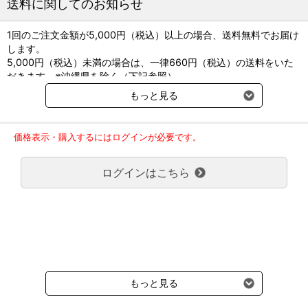
送料に関してのお知らせ
1回のご注文金額が5,000円（税込）以上の場合、送料無料でお届け
します。
5,000円（税込）未満の場合は、一律660円（税込）の送料をいた
だきます。※沖縄県を除く（下記参照）
※2017年11月14日（火）より沖縄県へのお届けにつきましては、1
もっと見る
回のご注文金額（税込）が、30,000円以上で配送無料となります。
30,000円未満の場合、1,800円（税込）の送料をいただきます。
ご了承のほどよろしくお願い致します。
価格表示・購入するにはログインが必要です。
弊社都合でお届けが２回以上に分かれる場合の送料負担は、１回分
のみで新たな送料は発生しません。
ログインはこちら
大型商品送料が必要な商品をご注文の場合は、大型商品送料のみご
負担頂きます。
通常送料660円はかかりません。
クール便の商品につきましては、一律220円のクール便送料をいた
だきます。（沖縄、小笠原諸島以外）
要冷蔵の液剤・薬品の沖縄県及び小笠原諸島へのお届けには、通常
送料660円（税込）に加えて別途クール便代990円（税込）を申し
受けます。
もっと見る