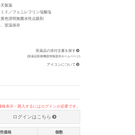
参天製薬
カミド／フェニレフリン塩酸塩
微黄色澄明無菌水性点眼剤
器、室温保存
医薬品の添付文書を探す
(医薬品医療機器情報提供ホームページ)
アイコンについて
価格表示・購入するにはログインが必要です。
ログインはこちら
売価格
個数