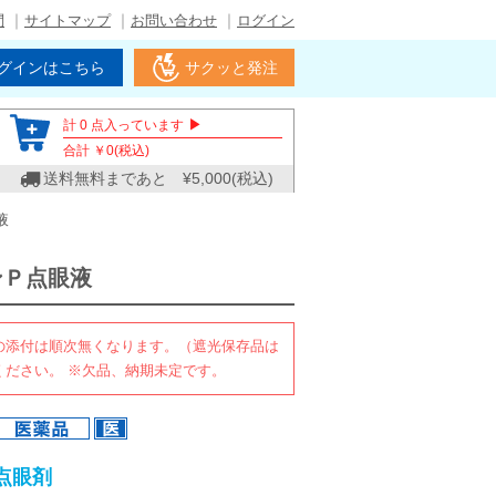
問
サイトマップ
お問い合わせ
ログイン
グインはこちら
サクッと発注
▶
計
0
点入っています
合計 ￥
0
(税込)
送料無料まであと ¥
5,000
(税込)
液
ンＰ点眼液
の添付は順次無くなります。（遮光保存品は
ください。 ※欠品、納期未定です。
点眼剤