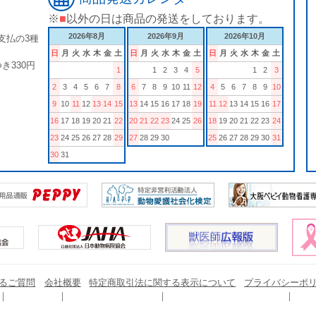
※
■
以外の日は商品の発送をしております。
2026年8月
2026年9月
2026年10月
支払の3種
日
月
火
水
木
金
土
日
月
火
水
木
金
土
日
月
火
水
木
金
土
き330円
1
1
2
3
4
5
1
2
3
。
2
3
4
5
6
7
8
6
7
8
9
10
11
12
4
5
6
7
8
9
10
9
10
11
12
13
14
15
13
14
15
16
17
18
19
11
12
13
14
15
16
17
16
17
18
19
20
21
22
20
21
22
23
24
25
26
18
19
20
21
22
23
24
23
24
25
26
27
28
29
27
28
29
30
25
26
27
28
29
30
31
30
31
るご質問
会社概要
特定商取引法に関する表示について
プライバシーポ