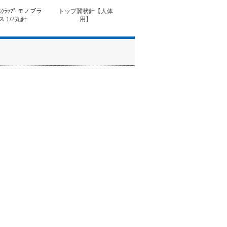
ｽｸﾗｯﾌﾟ モノプラ
トップ翼状針【人体
◆フォルテコール錠
◆コ
ス 1/2丸針
用】