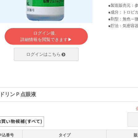
●製造販売元：
●成分：トロピ
●剤型：無色～
●貯法：気密容
ログイン後、
詳細情報を閲覧できます▶
ログインはこちら
ドリンＰ点眼液
申込番号
タイプ
販