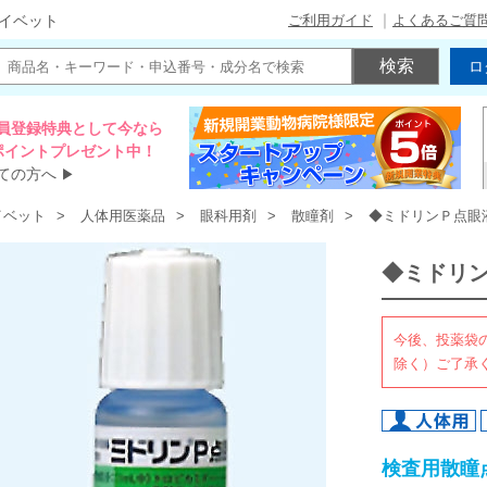
ご利用ガイド
よくあるご質
イベット
ロ
員登録特典として今なら
00ポイントプレゼント中！
ての方へ
▶
イベット
人体用医薬品
眼科用剤
散瞳剤
◆ミドリンＰ点眼
◆ミドリ
今後、投薬袋
除く）ご了承
検査用散瞳