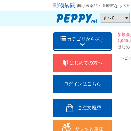
動物病院
向け医薬品・医療材ならペピ
新規会
カテゴリから探す
1,0
はじめ
ペピ
はじめての方へ
ログインはこちら
ご注文履歴
サクッと発注