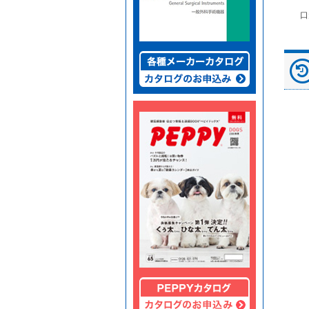
富士ドライケムスライ
◆劇)ｲｿﾌﾙﾗﾝ吸入麻酔
ペピイマジカルシーツ
口
ド（動物用）
液｢VTRS｣ ｳﾞｨｱﾄﾘｽ...
（中厚型ペットシー
ツ）