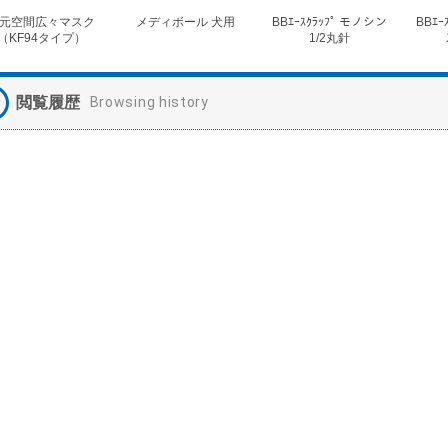
元空間広々マスク
メディボール 犬用
BBｴｰｽｸﾗｯﾌﾟ モノシン
BBｴｰ
（KF94タイプ）
1/2丸針
閲覧履歴
Browsing history