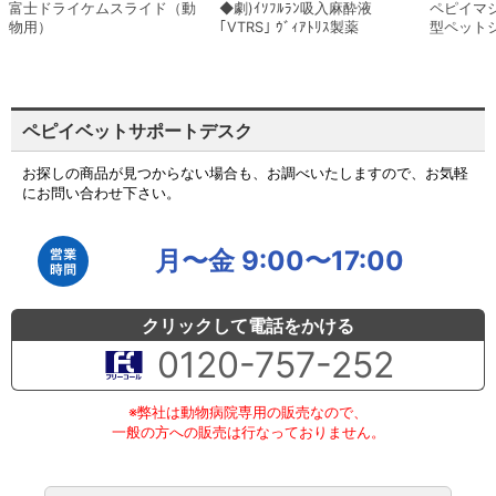
富士ドライケムスライド（動
◆劇)ｲｿﾌﾙﾗﾝ吸入麻酔液
ペピイマ
物用）
｢VTRS｣ ｳﾞｨｱﾄﾘｽ製薬
型ペット
ペピイベットサポートデスク
お探しの商品が見つからない場合も、お調べいたしますので、お気軽
にお問い合わせ下さい。
月〜金 9:00〜17:00
クリックして電話をかける
0120-757-252
※弊社は動物病院専用の販売なので、
一般の方への販売は行なっておりません。