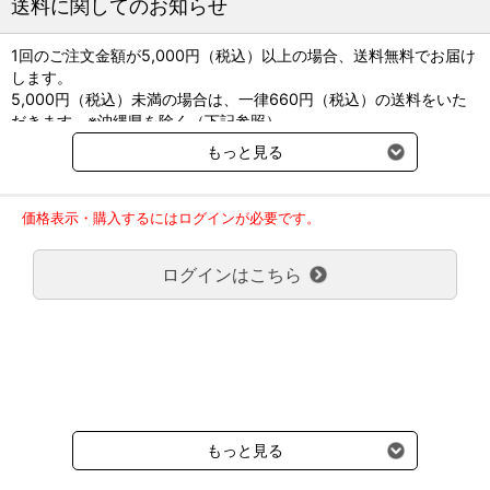
送料に関してのお知らせ
1回のご注文金額が5,000円（税込）以上の場合、送料無料でお届け
します。
5,000円（税込）未満の場合は、一律660円（税込）の送料をいた
だきます。※沖縄県を除く（下記参照）
※2017年11月14日（火）より沖縄県へのお届けにつきましては、1
もっと見る
回のご注文金額（税込）が、30,000円以上で配送無料となります。
30,000円未満の場合、1,800円（税込）の送料をいただきます。
ご了承のほどよろしくお願い致します。
価格表示・購入するにはログインが必要です。
弊社都合でお届けが２回以上に分かれる場合の送料負担は、１回分
のみで新たな送料は発生しません。
ログインはこちら
大型商品送料が必要な商品をご注文の場合は、大型商品送料のみご
負担頂きます。
通常送料660円はかかりません。
クール便の商品につきましては、一律220円のクール便送料をいた
だきます。（沖縄、小笠原諸島以外）
要冷蔵の液剤・薬品の沖縄県及び小笠原諸島へのお届けには、通常
送料660円（税込）に加えて別途クール便代990円（税込）を申し
受けます。
もっと見る