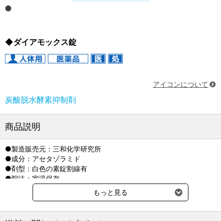
◆ダイアモックス錠
アイコンについて
炭酸脱水酵素抑制剤
商品説明
●製造販売元：三和化学研究所
●成分：アセタゾラミド
●剤型：白色の素錠割線有
●貯法：室温保存
※後発品なし
もっと見る