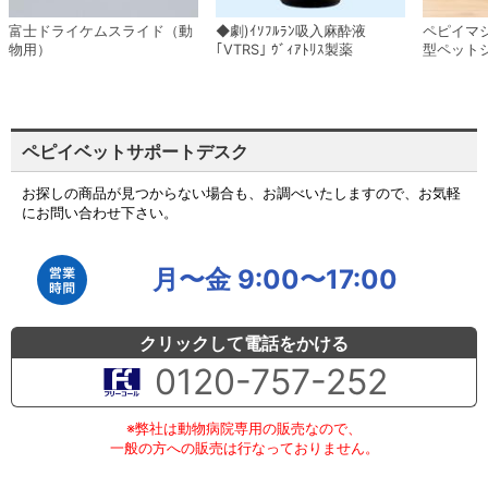
富士ドライケムスライド（動
◆劇)ｲｿﾌﾙﾗﾝ吸入麻酔液
ペピイマ
物用）
｢VTRS｣ ｳﾞｨｱﾄﾘｽ製薬
型ペット
ペピイベットサポートデスク
お探しの商品が見つからない場合も、お調べいたしますので、お気軽
にお問い合わせ下さい。
月〜金 9:00〜17:00
クリックして電話をかける
0120-757-252
※弊社は動物病院専用の販売なので、
一般の方への販売は行なっておりません。