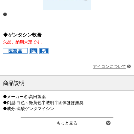
◆ゲンタシン軟膏
欠品、納期未定です。
アイコンについて
商品説明
●メーカー名:高田製薬
●剤型:白色～微黄色半透明半固体ほぼ無臭
●成分:硫酸ゲンタマイシン
もっと見る