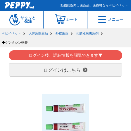
動物病院向け医薬品、医療材ならペピイベット
サクッと
カート
メニュー
発注
ペピイベット
人体用医薬品
外皮用薬
化膿性疾患用剤
◆ゲンタシン軟膏
ログイン後、詳細情報を閲覧できます▼
ログインはこちら