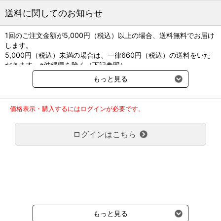
送料に関してのお知らせ
1回のご注文金額が5,000円（税込）以上の場合、送料無料でお届け
します。
5,000円（税込）未満の場合は、一律660円（税込）の送料をいた
だきます。※沖縄県を除く（下記参照）
※2017年11月14日（火）より沖縄県へのお届けにつきましては、1
もっと見る
回のご注文金額（税込）が、30,000円以上で配送無料となります。
30,000円未満の場合、1,800円（税込）の送料をいただきます。
ご了承のほどよろしくお願い致します。
価格表示・購入するにはログインが必要です。
弊社都合でお届けが２回以上に分かれる場合の送料負担は、１回分
のみで新たな送料は発生しません。
ログインはこちら
大型商品送料が必要な商品をご注文の場合は、大型商品送料のみご
負担頂きます。
通常送料660円はかかりません。
クール便の商品につきましては、一律220円のクール便送料をいた
だきます。（沖縄、小笠原諸島以外）
要冷蔵の液剤・薬品の沖縄県及び小笠原諸島へのお届けには、通常
送料660円（税込）に加えて別途クール便代990円（税込）を申し
受けます。
もっと見る