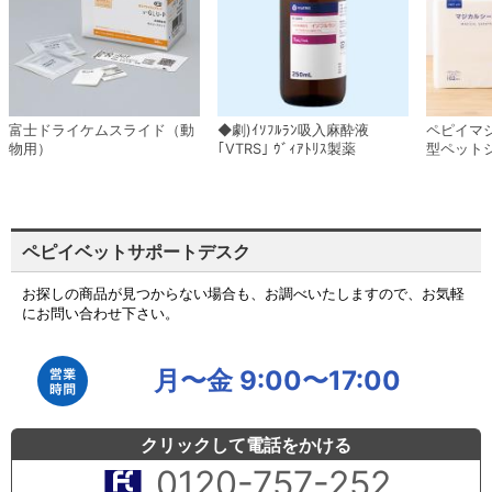
富士ドライケムスライド（動
◆劇)ｲｿﾌﾙﾗﾝ吸入麻酔液
ペピイマ
物用）
｢VTRS｣ ｳﾞｨｱﾄﾘｽ製薬
型ペット
ペピイベットサポートデスク
お探しの商品が見つからない場合も、お調べいたしますので、お気軽
にお問い合わせ下さい。
月〜金 9:00〜17:00
クリックして電話をかける
0120-757-252