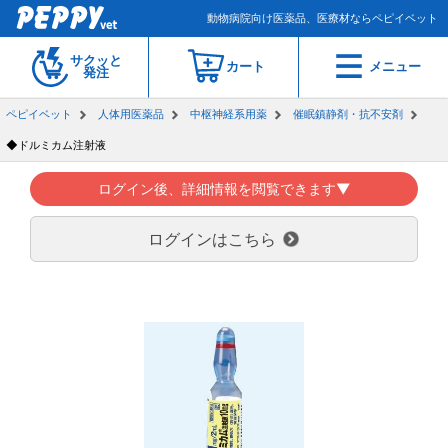
動物病院向け医薬品、医療材ならペピイベット
サクッと
カート
メニュー
発注
ペピイベット
人体用医薬品
中枢神経系用薬
催眠鎮静剤・抗不安剤
◆ドルミカム注射液
ログイン後、詳細情報を閲覧できます▼
ログインはこちら