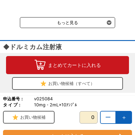
要冷蔵の液剤・薬品の沖縄県及び小笠原諸島へのお届けには、通常
送料660円（税込）に加えて別途クール便代990円（税込）を申し
受けます。
もっと見る
◆ドルミカム注射液
まとめてカートに入れる
お買い物候補（すべて）
申込番号：
v025084
タ イ プ：
10mg・2mL×10ｱﾝﾌﾟﾙ
ー
＋
お買い物候補