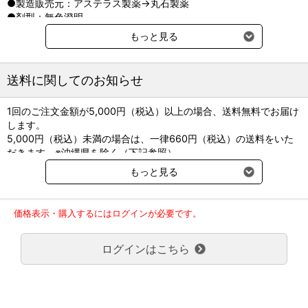
●製造販売元：アステラス製薬→丸石製薬
●剤型：無色澄明
●成分：ミダゾラム
もっと見る
●貯法：室温保存
送料に関してのお知らせ
1回のご注文金額が5,000円（税込）以上の場合、送料無料でお届け
します。
5,000円（税込）未満の場合は、一律660円（税込）の送料をいた
だきます。※沖縄県を除く（下記参照）
※2017年11月14日（火）より沖縄県へのお届けにつきましては、1
もっと見る
回のご注文金額（税込）が、30,000円以上で配送無料となります。
30,000円未満の場合、1,800円（税込）の送料をいただきます。
ご了承のほどよろしくお願い致します。
価格表示・購入するにはログインが必要です。
弊社都合でお届けが２回以上に分かれる場合の送料負担は、１回分
のみで新たな送料は発生しません。
ログインはこちら
大型商品送料が必要な商品をご注文の場合は、大型商品送料のみご
負担頂きます。
通常送料660円はかかりません。
クール便の商品につきましては、一律220円のクール便送料をいた
だきます。（沖縄、小笠原諸島以外）