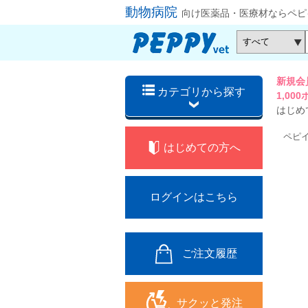
動物病院
向け医薬品・医療材ならペピ
新規会
カテゴリから探す
1,0
はじめ
ペピ
はじめての方へ
ログインはこちら
ご注文履歴
サクッと発注