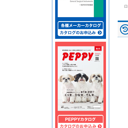
富士ドライケムスライ
◆劇)ｲｿﾌﾙﾗﾝ吸入麻酔
ペピイマジカルシーツ
口
ド（動物用）
液｢VTRS｣ ｳﾞｨｱﾄﾘｽ...
（中厚型ペットシー
ツ）