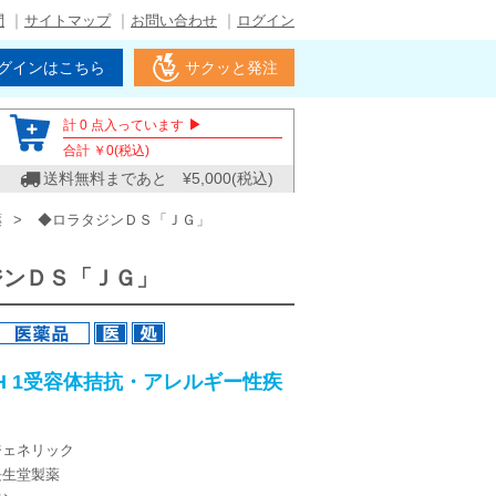
問
サイトマップ
お問い合わせ
ログイン
グインはこちら
サクッと発注
▶
計
0
点入っています
合計 ￥
0
(税込)
送料無料まであと ¥
5,000
(税込)
薬
◆ロラタジンＤＳ「ＪＧ」
ジンＤＳ「ＪＧ」
H 1受容体拮抗・アレルギー性疾
ジェネリック
長生堂製薬