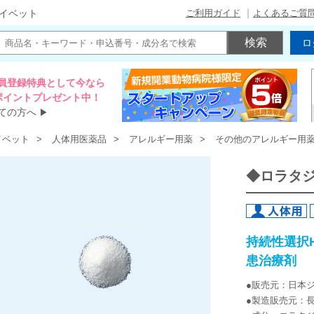
ご利用ガイド
よくあるご質
イベット
ロ
員登録特典として今なら
00ポイントプレゼント中！
ての方へ
▶
イベット
人体用医薬品
アレルギー用薬
その他のアレルギー用
◆ロラタ
持続性選択
患治療剤
●販売元：日本
●製造販売元：