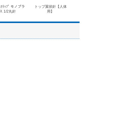
ｽｸﾗｯﾌﾟ モノプラ
トップ翼状針【人体
◆フォルテコール錠
◆コ
ス 1/2丸針
用】