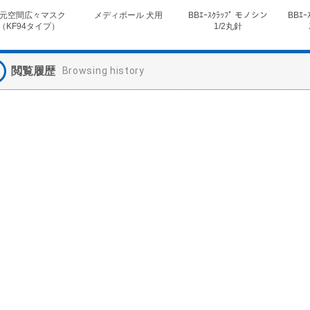
元空間広々マスク
メディボール 犬用
BBｴｰｽｸﾗｯﾌﾟ モノシン
BBｴｰ
（KF94タイプ）
1/2丸針
閲覧履歴
Browsing history