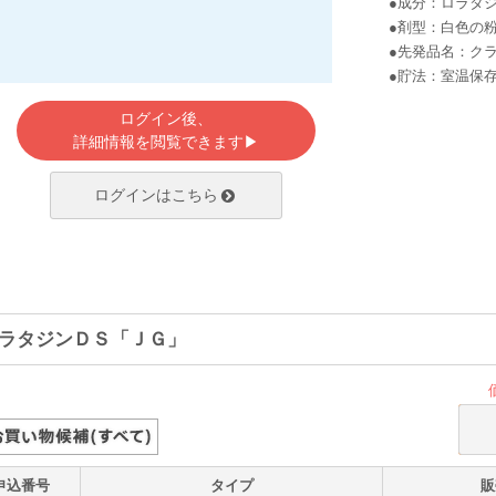
●成分：ロラタ
●剤型：白色の
●先発品名：ク
●貯法：室温保
ログイン後、
詳細情報を閲覧できます▶
ログインはこちら
ラタジンＤＳ「ＪＧ」
申込番号
タイプ
販