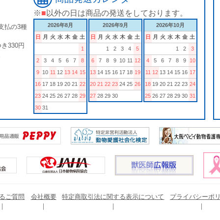
※
■
以外の日は商品の発送をしております。
2026年8月
2026年9月
2026年10月
支払の3種
日
月
火
水
木
金
土
日
月
火
水
木
金
土
日
月
火
水
木
金
土
き330円
1
1
2
3
4
5
1
2
3
。
2
3
4
5
6
7
8
6
7
8
9
10
11
12
4
5
6
7
8
9
10
9
10
11
12
13
14
15
13
14
15
16
17
18
19
11
12
13
14
15
16
17
16
17
18
19
20
21
22
20
21
22
23
24
25
26
18
19
20
21
22
23
24
23
24
25
26
27
28
29
27
28
29
30
25
26
27
28
29
30
31
30
31
るご質問
会社概要
特定商取引法に関する表示について
プライバシーポ