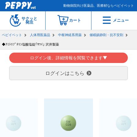
動物病院向け医薬品、医療材ならペピイベット
サクッと
カート
メニュー
発注
ペピイベット
人体用医薬品
中枢神経系用薬
催眠鎮静剤・抗不安剤
◆ｱﾐﾄﾘﾌﾟﾁﾘﾝ塩酸塩錠｢ｻﾜｲ｣ 沢井製薬
ログイン後、詳細情報を閲覧できます▼
ログインはこちら