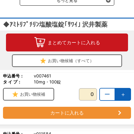
もっと見る
◆ｱﾐﾄﾘﾌﾟﾁﾘﾝ塩酸塩錠｢ｻﾜｲ｣ 沢井製薬
まとめてカートに入れる
お買い物候補（すべて）
申込番号：
v007461
タ イ プ：
10mg・100錠
ー
＋
お買い物候補
カートに入れる
申込番号：
v011584