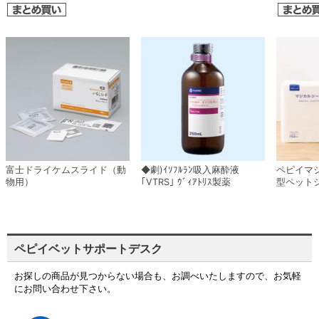
富士ドライケムスライド（動
◆劇)ｲｿﾌﾙﾗﾝ吸入麻酔液
ペピイマ
物用）
｢VTRS｣ ｳﾞｨｱﾄﾘｽ製薬
型ペット
ペピイベットサポートデスク
お探しの商品が見つからない場合も、お調べいたしますので、お気軽
にお問い合わせ下さい。