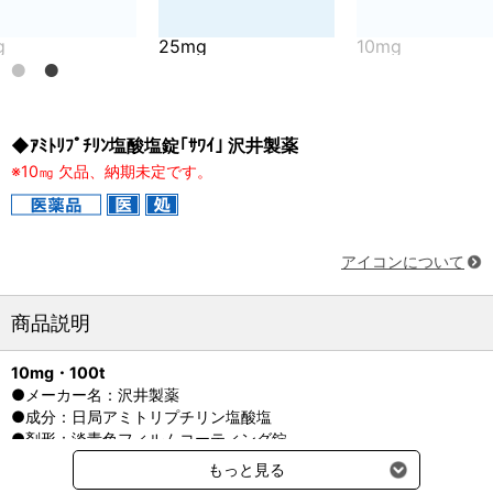
25mg
10mg
2
◆ｱﾐﾄﾘﾌﾟﾁﾘﾝ塩酸塩錠｢ｻﾜｲ｣ 沢井製薬
※10㎎ 欠品、納期未定です。
アイコンについて
商品説明
10mg・100t
●メーカー名：沢井製薬
●成分：日局アミトリプチリン塩酸塩
●剤形：淡青色フィルムコーティング錠
もっと見る
25mg・100t