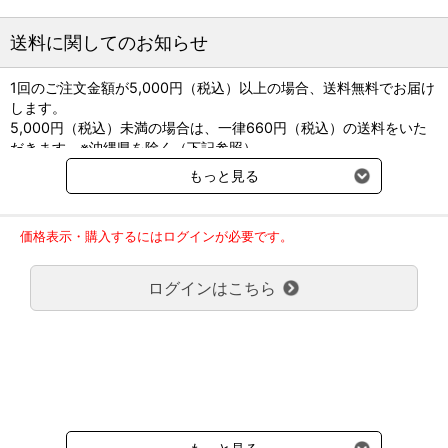
●メーカー名：沢井製薬
●成分：日局アミトリプチリン塩酸塩
送料に関してのお知らせ
●剤形：黄緑色フィルムコーティング錠
1回のご注文金額が5,000円（税込）以上の場合、送料無料でお届け
します。
5,000円（税込）未満の場合は、一律660円（税込）の送料をいた
だきます。※沖縄県を除く（下記参照）
※2017年11月14日（火）より沖縄県へのお届けにつきましては、1
もっと見る
回のご注文金額（税込）が、30,000円以上で配送無料となります。
30,000円未満の場合、1,800円（税込）の送料をいただきます。
ご了承のほどよろしくお願い致します。
価格表示・購入するにはログインが必要です。
弊社都合でお届けが２回以上に分かれる場合の送料負担は、１回分
のみで新たな送料は発生しません。
ログインはこちら
大型商品送料が必要な商品をご注文の場合は、大型商品送料のみご
負担頂きます。
通常送料660円はかかりません。
クール便の商品につきましては、一律220円のクール便送料をいた
だきます。（沖縄、小笠原諸島以外）
要冷蔵の液剤・薬品の沖縄県及び小笠原諸島へのお届けには、通常
送料660円（税込）に加えて別途クール便代990円（税込）を申し
受けます。