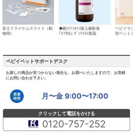
富士ドライケムスライド（動
◆劇)ｲｿﾌﾙﾗﾝ吸入麻酔液
ペピイマ
物用）
｢VTRS｣ ｳﾞｨｱﾄﾘｽ製薬
型ペット
ペピイベットサポートデスク
お探しの商品が見つからない場合も、お調べいたしますので、お気軽
にお問い合わせ下さい。
月〜金 9:00〜17:00
クリックして電話をかける
0120-757-252