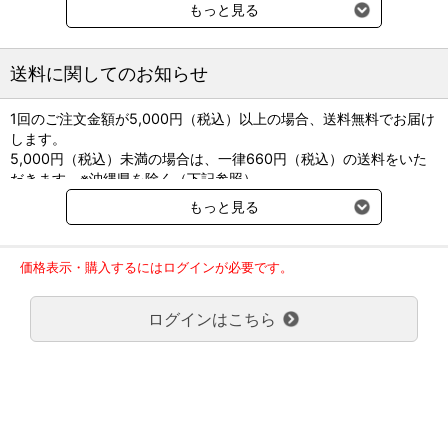
●先発品名：アーチスト錠
もっと見る
●貯法：室温保存
＜製剤サイズ＞
送料に関してのお知らせ
[錠50mg]直径6.6(mm)/厚さ3.7(mm)/重量170(mg)
1回のご注文金額が5,000円（税込）以上の場合、送料無料でお届け
します。
5,000円（税込）未満の場合は、一律660円（税込）の送料をいた
だきます。※沖縄県を除く（下記参照）
※2017年11月14日（火）より沖縄県へのお届けにつきましては、1
もっと見る
回のご注文金額（税込）が、30,000円以上で配送無料となります。
30,000円未満の場合、1,800円（税込）の送料をいただきます。
ご了承のほどよろしくお願い致します。
価格表示・購入するにはログインが必要です。
弊社都合でお届けが２回以上に分かれる場合の送料負担は、１回分
のみで新たな送料は発生しません。
ログインはこちら
大型商品送料が必要な商品をご注文の場合は、大型商品送料のみご
負担頂きます。
通常送料660円はかかりません。
クール便の商品につきましては、一律220円のクール便送料をいた
だきます。（沖縄、小笠原諸島以外）
要冷蔵の液剤・薬品の沖縄県及び小笠原諸島へのお届けには、通常
送料660円（税込）に加えて別途クール便代990円（税込）を申し