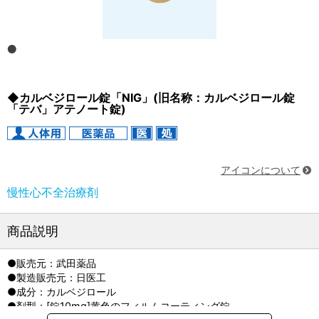
◆カルベジロール錠「NIG」(旧名称：カルベジロール錠
「テバ」アテノート錠)
アイコンについて
慢性心不全治療剤
商品説明
●販売元：武田薬品
●製造販売元：日医工
●成分：カルベジロール
●剤型：[錠10mg]黄色のフィルムコーティング錠