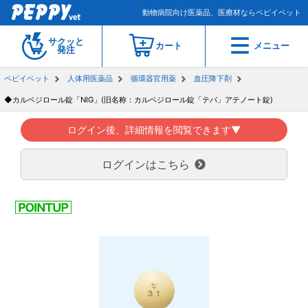
動物病院向け医薬品、医療材ならペピイベット
サクッと
カート
メニュー
発注
ペピイベット
人体用医薬品
循環器官用薬
血圧降下剤
◆カルベジロール錠「NIG」(旧名称：カルベジロール錠「テバ」アテノート錠)
ログイン後、詳細情報を閲覧できます▼
ログインはこちら