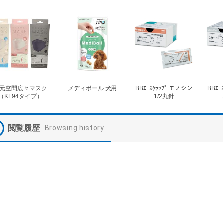
元空間広々マスク
メディボール 犬用
BBｴｰｽｸﾗｯﾌﾟ モノシン
BBｴｰ
（KF94タイプ）
1/2丸針
閲覧履歴
Browsing history