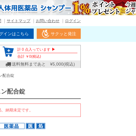
問
サイトマップ
お問い合わせ
ログイン
グインはこちら
サクッと発注
▶
計
0
点入っています
合計 ￥
0
(税込)
送料無料まであと ¥
5,000
(税込)
ン配合錠
ェン配合錠
品、納期未定です。