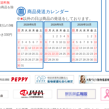
[送料無
の商品を除
商品発送カレンダー
※
■
以外の日は商品の発送をしております。
2026年8月
2026年9月
2026年10月
支払の3種
日
月
火
水
木
金
土
日
月
火
水
木
金
土
日
月
火
水
木
金
土
き330円
1
1
2
3
4
5
1
2
3
。
2
3
4
5
6
7
8
6
7
8
9
10
11
12
4
5
6
7
8
9
10
9
10
11
12
13
14
15
13
14
15
16
17
18
19
11
12
13
14
15
16
17
16
17
18
19
20
21
22
20
21
22
23
24
25
26
18
19
20
21
22
23
24
23
24
25
26
27
28
29
27
28
29
30
25
26
27
28
29
30
31
30
31