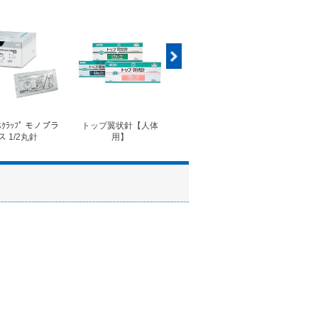
ｽｸﾗｯﾌﾟ モノプラ
トップ翼状針【人体
◆フォルテコール錠
◆コ
ス 1/2丸針
用】