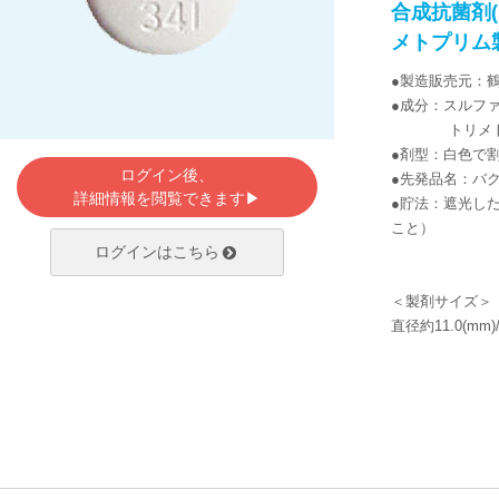
合成抗菌剤
メトプリム
●製造販売元：
●成分：スルファ
トリメトプリ
●剤型：白色で
ログイン後、
●先発品名：バ
詳細情報を閲覧できます▶
●貯法：遮光し
こと）
ログインはこちら
＜製剤サイズ＞
直径約11.0(mm)