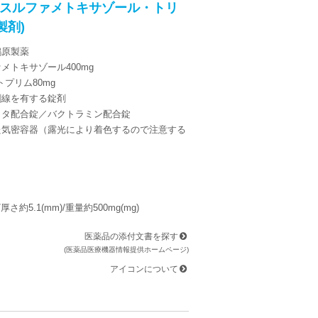
(スルファメトキサゾール・トリ
製剤)
鶴原製薬
メトキサゾール400mg
ム80mg
割線を有する錠剤
クタ配合錠／バクトラミン配合錠
た気密容器（露光により着色するので注意する
/厚さ約5.1(mm)/重量約500mg(mg)
医薬品の添付文書を探す
(医薬品医療機器情報提供ホームページ)
アイコンについて