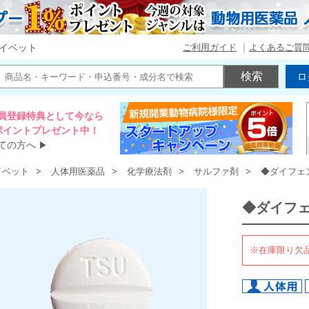
ご利用ガイド
よくあるご質
イベット
ロ
員登録特典として今なら
00ポイントプレゼント中！
ての方へ
▶
イベット
人体用医薬品
化学療法剤
サルファ剤
◆ダイフェ
◆ダイフ
※在庫限り欠