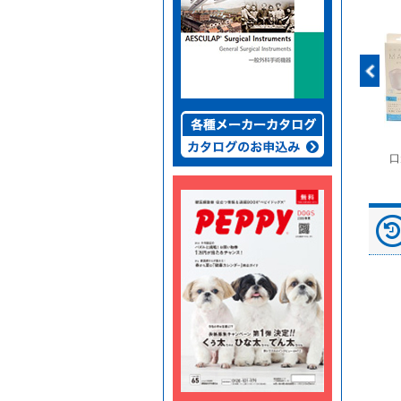
富士ドライケムスライ
◆劇)ｲｿﾌﾙﾗﾝ吸入麻酔
ペピイマジカルシーツ
口
ド（動物用）
液｢VTRS｣ ｳﾞｨｱﾄﾘｽ...
（中厚型ペットシー
ツ）