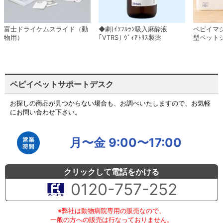
富士ドライケムスライド（動
◆劇)ｲｿﾌﾙﾗﾝ吸入麻酔液
ペピイマ
物用）
｢VTRS｣ ｳﾞｨｱﾄﾘｽ製薬
型ペット
ペピイベットサポートデスク
お探しの商品が見つからない場合も、お調べいたしますので、お気軽
にお問い合わせ下さい。
月〜金 9:00〜17:00
クリックして電話をかける
0120-757-252
※弊社は動物病院専用の販売なので、
一般の方への販売は行なっておりません。