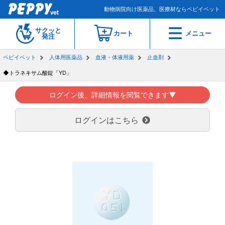
動物病院向け医薬品、医療材ならペピイベット
サクッと
カート
メニュー
発注
ペピイベット
人体用医薬品
血液・体液用薬
止血剤
◆トラネキサム酸錠「YD」
ログイン後、詳細情報を閲覧できます▼
ログインはこちら