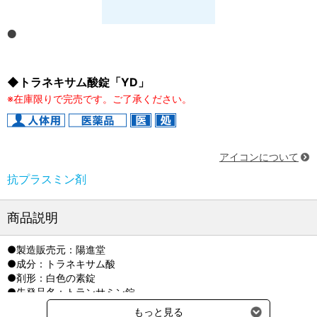
◆トラネキサム酸錠「YD」
※在庫限りで完売です。ご了承ください。
アイコンについて
抗プラスミン剤
商品説明
●製造販売元：陽進堂
●成分：トラネキサム酸
●剤形：白色の素錠
●先発品名：トランサミン錠
●貯法：室温保存、気密容器
もっと見る