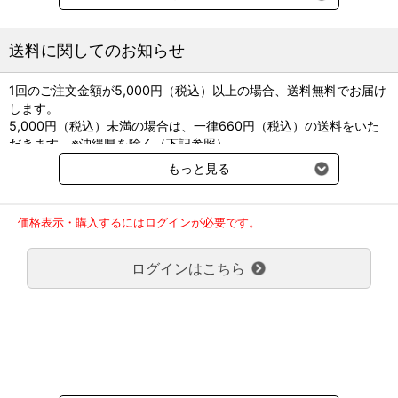
＜製剤サイズ＞
[錠250mg]直径約10(mm)/厚さ約5.1(mm)/重量315(mg)
送料に関してのお知らせ
1回のご注文金額が5,000円（税込）以上の場合、送料無料でお届け
します。
5,000円（税込）未満の場合は、一律660円（税込）の送料をいた
だきます。※沖縄県を除く（下記参照）
※2017年11月14日（火）より沖縄県へのお届けにつきましては、1
もっと見る
回のご注文金額（税込）が、30,000円以上で配送無料となります。
30,000円未満の場合、1,800円（税込）の送料をいただきます。
ご了承のほどよろしくお願い致します。
価格表示・購入するにはログインが必要です。
弊社都合でお届けが２回以上に分かれる場合の送料負担は、１回分
のみで新たな送料は発生しません。
ログインはこちら
大型商品送料が必要な商品をご注文の場合は、大型商品送料のみご
負担頂きます。
通常送料660円はかかりません。
クール便の商品につきましては、一律220円のクール便送料をいた
だきます。（沖縄、小笠原諸島以外）
要冷蔵の液剤・薬品の沖縄県及び小笠原諸島へのお届けには、通常
送料660円（税込）に加えて別途クール便代990円（税込）を申し
受けます。