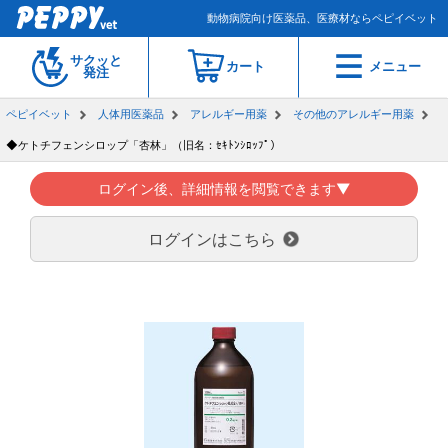
動物病院向け医薬品、医療材ならペピイベット
サクッと
カート
メニュー
発注
ペピイベット
人体用医薬品
アレルギー用薬
その他のアレルギー用薬
◆ケトチフェンシロップ「杏林」（旧名：ｾｷﾄﾝｼﾛｯﾌﾟ）
ログイン後、詳細情報を閲覧できます▼
ログインはこちら