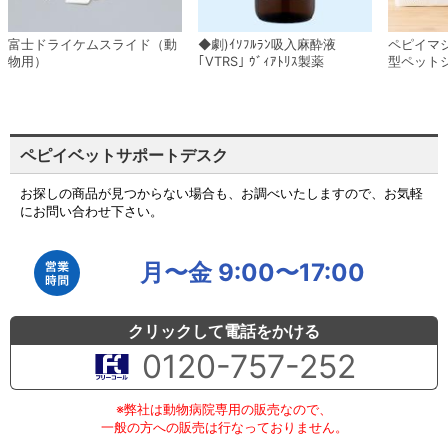
富士ドライケムスライド（動
◆劇)ｲｿﾌﾙﾗﾝ吸入麻酔液
ペピイマ
物用）
｢VTRS｣ ｳﾞｨｱﾄﾘｽ製薬
型ペット
ペピイベットサポートデスク
お探しの商品が見つからない場合も、お調べいたしますので、お気軽
にお問い合わせ下さい。
月〜金 9:00〜17:00
クリックして電話をかける
0120-757-252
※弊社は動物病院専用の販売なので、
一般の方への販売は行なっておりません。