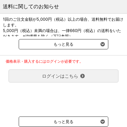
送料に関してのお知らせ
1回のご注文金額が5,000円（税込）以上の場合、送料無料でお届け
します。
5,000円（税込）未満の場合は、一律660円（税込）の送料をいた
だきます。※沖縄県を除く（下記参照）
※2017年11月14日（火）より沖縄県へのお届けにつきましては、1
もっと見る
回のご注文金額（税込）が、30,000円以上で配送無料となります。
30,000円未満の場合、1,800円（税込）の送料をいただきます。
ご了承のほどよろしくお願い致します。
価格表示・購入するにはログインが必要です。
弊社都合でお届けが２回以上に分かれる場合の送料負担は、１回分
のみで新たな送料は発生しません。
ログインはこちら
大型商品送料が必要な商品をご注文の場合は、大型商品送料のみご
負担頂きます。
通常送料660円はかかりません。
クール便の商品につきましては、一律220円のクール便送料をいた
だきます。（沖縄、小笠原諸島以外）
要冷蔵の液剤・薬品の沖縄県及び小笠原諸島へのお届けには、通常
送料660円（税込）に加えて別途クール便代990円（税込）を申し
受けます。
もっと見る