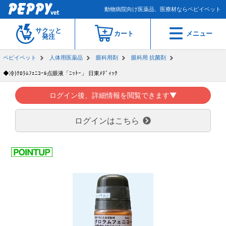
動物病院向け医薬品、医療材ならペピイベット
サクッと
カート
メニュー
発注
ペピイベット
人体用医薬品
眼科用剤
眼科用 抗菌剤
◆冷)ｸﾛﾗﾑﾌｪﾆｺｰﾙ点眼液「ﾆｯﾄｰ」 日東ﾒﾃﾞｨｯｸ
ログイン後、詳細情報を閲覧できます▼
ログインはこちら