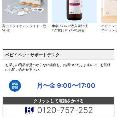
富士ドライケムスライド（動
◆劇)ｲｿﾌﾙﾗﾝ吸入麻酔液
ペピイマ
物用）
｢VTRS｣ ｳﾞｨｱﾄﾘｽ製薬
型ペット
ペピイベットサポートデスク
お探しの商品が見つからない場合も、お調べいたしますので、お気軽
にお問い合わせ下さい。
月〜金 9:00〜17:00
クリックして電話をかける
0120-757-252