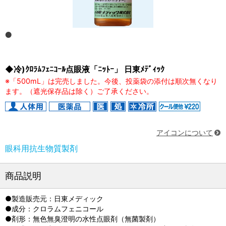
◆冷)ｸﾛﾗﾑﾌｪﾆｺｰﾙ点眼液「ﾆｯﾄｰ」 日東ﾒﾃﾞｨｯｸ
※「500mL」は完売しました。今後、投薬袋の添付は順次無くなり
ます。（遮光保存品は除く）ご了承ください。
アイコンについて
眼科用抗生物質製剤
商品説明
●製造販売元：日東メディック
●成分：クロラムフェニコール
●剤形：無色無臭澄明の水性点眼剤（無菌製剤）