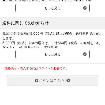
●組成：1mL中にクロラムフェニコールを5mg（力価）含有
●貯法：遮光、2～8℃
もっと見る
※後発品
送料に関してのお知らせ
※別途クール便送料220円（税込）をご請求させていただきます。
1回のご注文金額が5,000円（税込）以上の場合、送料無料でお届け
します。
5,000円（税込）未満の場合は、一律660円（税込）の送料をいた
だきます。※沖縄県を除く（下記参照）
※2017年11月14日（火）より沖縄県へのお届けにつきましては、1
もっと見る
回のご注文金額（税込）が、30,000円以上で配送無料となります。
30,000円未満の場合、1,800円（税込）の送料をいただきます。
ご了承のほどよろしくお願い致します。
価格表示・購入するにはログインが必要です。
弊社都合でお届けが２回以上に分かれる場合の送料負担は、１回分
のみで新たな送料は発生しません。
ログインはこちら
大型商品送料が必要な商品をご注文の場合は、大型商品送料のみご
負担頂きます。
通常送料660円はかかりません。
クール便の商品につきましては、一律220円のクール便送料をいた
だきます。（沖縄、小笠原諸島以外）
要冷蔵の液剤・薬品の沖縄県及び小笠原諸島へのお届けには、通常