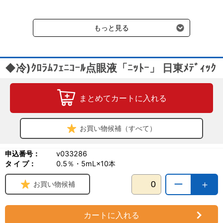
送料660円（税込）に加えて別途クール便代990円（税込）を申し
受けます。
もっと見る
◆冷)ｸﾛﾗﾑﾌｪﾆｺｰﾙ点眼液「ﾆｯﾄｰ」 日東ﾒﾃﾞｨｯｸ
まとめてカートに入れる
お買い物候補（すべて）
申込番号：
v033286
タ イ プ：
0.5％・5mL×10本
ー
＋
お買い物候補
カートに入れる