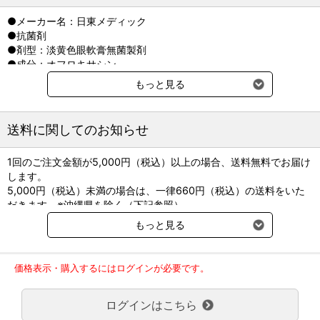
●メーカー名：日東メディック
●抗菌剤
●剤型：淡黄色眼軟膏無菌製剤
●成分：オフロキサシン
●同効他社品：タリビッド眼軟膏
もっと見る
送料に関してのお知らせ
1回のご注文金額が5,000円（税込）以上の場合、送料無料でお届け
します。
5,000円（税込）未満の場合は、一律660円（税込）の送料をいた
だきます。※沖縄県を除く（下記参照）
※2017年11月14日（火）より沖縄県へのお届けにつきましては、1
もっと見る
回のご注文金額（税込）が、30,000円以上で配送無料となります。
30,000円未満の場合、1,800円（税込）の送料をいただきます。
ご了承のほどよろしくお願い致します。
価格表示・購入するにはログインが必要です。
弊社都合でお届けが２回以上に分かれる場合の送料負担は、１回分
のみで新たな送料は発生しません。
ログインはこちら
大型商品送料が必要な商品をご注文の場合は、大型商品送料のみご
負担頂きます。