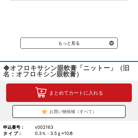
通常送料660円はかかりません。
クール便の商品につきましては、一律220円のクール便送料をいた
だきます。（沖縄、小笠原諸島以外）
要冷蔵の液剤・薬品の沖縄県及び小笠原諸島へのお届けには、通常
送料660円（税込）に加えて別途クール便代990円（税込）を申し
受けます。
もっと見る
◆オフロキサシン眼軟膏「ニットー」（旧
名：オフロキシン眼軟膏）
まとめてカートに入れる
お買い物候補（すべて）
申込番号：
v002163
タ イ プ：
0.3％・3.5ｇ×10本