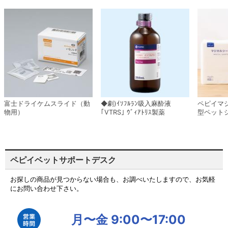
富士ドライケムスライド（動
◆劇)ｲｿﾌﾙﾗﾝ吸入麻酔液
ペピイマ
物用）
｢VTRS｣ ｳﾞｨｱﾄﾘｽ製薬
型ペット
ペピイベットサポートデスク
お探しの商品が見つからない場合も、お調べいたしますので、お気軽
にお問い合わせ下さい。
月〜金 9:00〜17:00