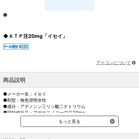
◆ＡＴＰ注20mg「イセイ」
アイコンについて
商品説明
●メーカー名：イセイ
●剤型：無色澄明水性
●成分：アデノシン三リン酸二ナトリウム
●同効他社品：アデホス-Lコーワ注20mg
もっと見る
※別途クール便送料220円（税込）をご請求させていただきます。