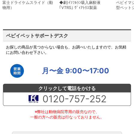
富士ドライケムスライド（動
◆劇)ｲｿﾌﾙﾗﾝ吸入麻酔液
ペピイマ
物用）
｢VTRS｣ ｳﾞｨｱﾄﾘｽ製薬
型ペット
ペピイベットサポートデスク
お探しの商品が見つからない場合も、お調べいたしますので、お気軽
にお問い合わせ下さい。
月〜金 9:00〜17:00
クリックして電話をかける
0120-757-252
※弊社は動物病院専用の販売なので、
一般の方への販売は行なっておりません。