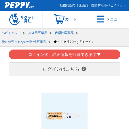
動物病院向け医薬品、医療材ならペピイベット
サクッと
カート
メニュー
発注
ペピイベット
人体用医薬品
代謝性医薬品
他に分類されない代謝性医薬品
◆ＡＴＰ注20mg「イセイ」
ログイン後、詳細情報を閲覧できます▼
ログインはこちら