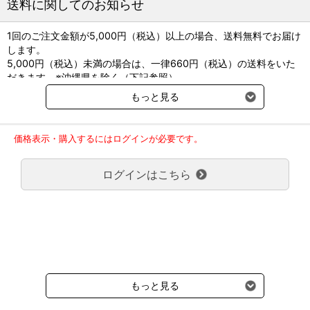
送料に関してのお知らせ
1回のご注文金額が5,000円（税込）以上の場合、送料無料でお届け
します。
5,000円（税込）未満の場合は、一律660円（税込）の送料をいた
だきます。※沖縄県を除く（下記参照）
※2017年11月14日（火）より沖縄県へのお届けにつきましては、1
もっと見る
回のご注文金額（税込）が、30,000円以上で配送無料となります。
30,000円未満の場合、1,800円（税込）の送料をいただきます。
ご了承のほどよろしくお願い致します。
価格表示・購入するにはログインが必要です。
弊社都合でお届けが２回以上に分かれる場合の送料負担は、１回分
のみで新たな送料は発生しません。
ログインはこちら
大型商品送料が必要な商品をご注文の場合は、大型商品送料のみご
負担頂きます。
通常送料660円はかかりません。
クール便の商品につきましては、一律220円のクール便送料をいた
だきます。（沖縄、小笠原諸島以外）
要冷蔵の液剤・薬品の沖縄県及び小笠原諸島へのお届けには、通常
送料660円（税込）に加えて別途クール便代990円（税込）を申し
受けます。
もっと見る