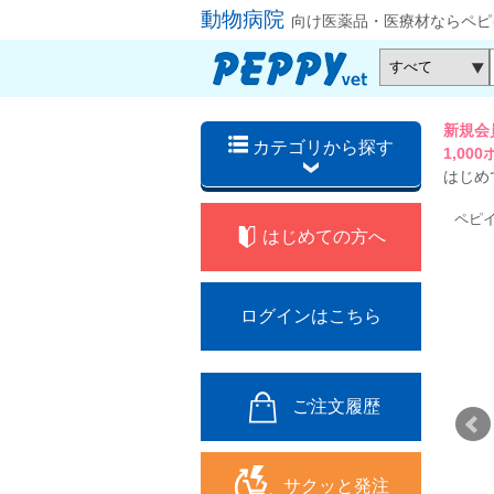
動物病院
向け医薬品・医療材ならペピ
新規会
カテゴリから探す
1,0
はじめ
ペピ
はじめての方へ
ログインはこちら
ご注文履歴
サクッと発注