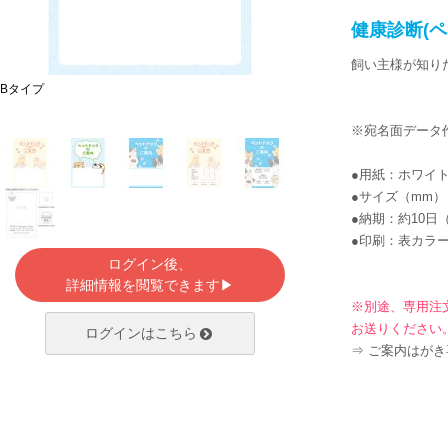
健康診断(
飼い主様が知り
Bタイプ
Cタイプ
※宛名面データ作
●用紙：ホワイト
●サイズ（mm）：
●納期：約10日
●印刷：表カラー
ログイン後、
詳細情報を閲覧できます▶
※別途、専用注文書
お送りください
ログインはこちら
⇒
ご案内はがき