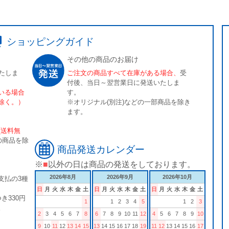
ショッピングガイド
その他の商品のお届け
たしま
ご注文の商品すべて在庫がある場合、
受
付後、当日～翌営業日に発送いたしま
いる場合
す。
除く。）
※オリジナル(別注)などの一部商品を除き
ます。
[送料無
の商品を除
商品発送カレンダー
※
■
以外の日は商品の発送をしております。
2026年8月
2026年9月
2026年10月
支払の3種
日
月
火
水
木
金
土
日
月
火
水
木
金
土
日
月
火
水
木
金
土
き330円
1
1
2
3
4
5
1
2
3
。
2
3
4
5
6
7
8
6
7
8
9
10
11
12
4
5
6
7
8
9
10
9
10
11
12
13
14
15
13
14
15
16
17
18
19
11
12
13
14
15
16
17