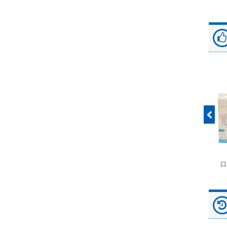
富士ドライケムスライ
◆劇)ｲｿﾌﾙﾗﾝ吸入麻酔
ペピイマジカルシーツ
口
ド（動物用）
液｢VTRS｣ ｳﾞｨｱﾄﾘｽ...
（中厚型ペットシー
ツ）