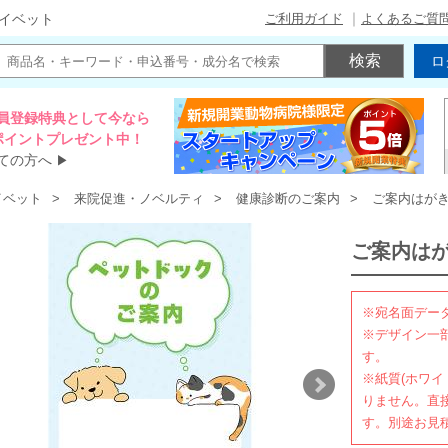
ご利用ガイド
よくあるご質
イベット
ロ
員登録特典として今なら
00ポイントプレゼント中！
ての方へ
▶
イベット
来院促進・ノベルティ
健康診断のご案内
ご案内はが
ご案内は
※宛名面データ
※デザイン一
す。
※紙質(ホワ
りません。直
す。別途お見