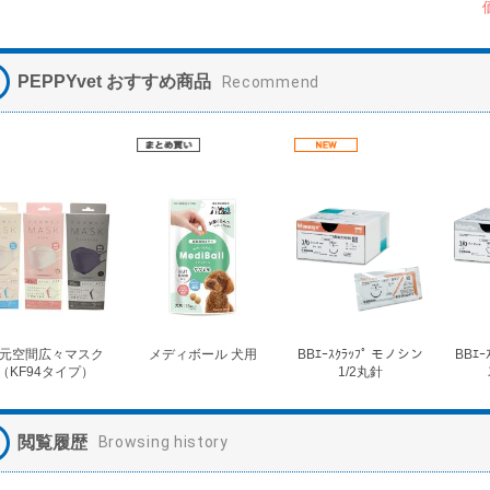
PEPPYvet おすすめ商品
Recommend
元空間広々マスク
メディボール 犬用
BBｴｰｽｸﾗｯﾌﾟ モノシン
BBｴｰ
（KF94タイプ）
1/2丸針
閲覧履歴
Browsing history