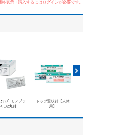
価格表示・購入するにはログインが必要です。
ｽｸﾗｯﾌﾟ モノプラ
トップ翼状針【人体
◆フォルテコール錠
◆コ
ス 1/2丸針
用】