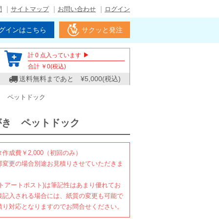
問
サイトマップ
お問い合わせ
ログイン
グインはこちら
サクッと発注
▶
計
0
点入っています
合計 ￥
0
(税込)
送料無料まであと ¥
5,000
(税込)
き ペットドック
がき ペットドック
作成費￥2,000（初回のみ）
部変更の場合別途お見積りさせていただきま
イトアートポスト)は筆記性はあまり優れてお
接記入される場合には、紙質の変更も可能で
積り対応となりますのでお問合せください。