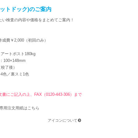
ペットドック)のご案内
たい検査の内容や価格をまとめてご案内！
Aタイプ：レイアウト見本
成費￥2,000（初回のみ）
アートポスト180kg
100×148mm
（校了後）
4色／裏スミ1色
にご記入の上、FAX（0120-443-306）まで
。
専用注文用紙はこちら
アイコンについて