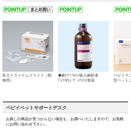
富士ドライケムスライド（動
◆劇)ｲｿﾌﾙﾗﾝ吸入麻酔液
ペピイマ
物用）
｢VTRS｣ ｳﾞｨｱﾄﾘｽ製薬
型ペット
ペピイベットサポートデスク
お探しの商品が見つからない場合も、お調べいたしますので、お気軽
にお問い合わせ下さい。