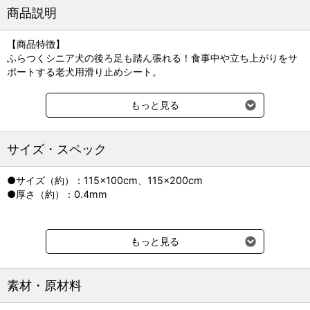
商品説明
【商品特徴】
ふらつくシニア犬の後ろ足も踏ん張れる！食事中や立ち上がりをサ
ポートする老犬用滑り止めシート。
●強力な防滑性で、高齢犬の足も滑らない
もっと見る
「ダイナミック加工」を施しており、ウレタン樹脂が吸い付くよう
に床に吸着。
ゴムマットのような防滑性で、足腰に不安を抱える高齢犬の足もピ
サイズ・スペック
タッと止まって滑りません。
●サイズ（約）：115×100cm、115×200cm
～「ダイナミック加工」って？～
●厚さ（約）：0.4mm
ダイナミック加工のシートは、手すりや階段の滑り止め、重機の地
震対策（ズレ・転倒防止）などに幅広く使用されています。
動物病院の診察台の滑り防止としても使われています。
もっと見る
●厚さ0.4cmだから自在にカットOK
敷きたい場所に合わせてハサミでカットできるので、1枚で様々な場
所の滑り対策が可能。
素材・原材料
ラグやマットの上に重ねて敷くこともできます。