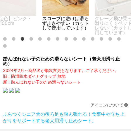
定色】ピンク・
スロープに敷けば滑ら
グレー／飛び乗
×100cm
ず歩きやすい（カット
滑りにくくベッ
して使用しています）
レない（カット
用しています）
踏んばれない子のための滑らないシート（老犬用滑り止
め）
2024年2月～商品名が順次変更となります。ご了承ください。
旧：防滑防水ダイナグリップ 無地
新：踏んばれない子のため滑らないシート
アイコンについて
ふらつくシニア犬の後ろ足も踏ん張れる！食事中や立ち上
がりをサポートする老犬用滑り止めシート。