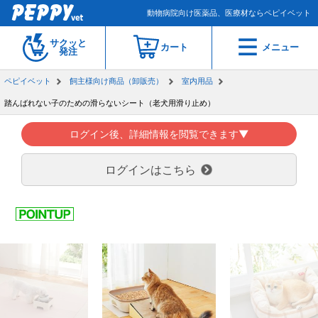
動物病院向け医薬品、医療材ならペピイベット
サクッと
カート
メニュー
発注
ペピイベット
飼主様向け商品（卸販売）
室内用品
踏んばれない子のための滑らないシート（老犬用滑り止め）
ログイン後、詳細情報を閲覧できます▼
ログインはこちら