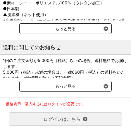
●素材：シート・ポリエステル100％（ウレタン加工）
●安心の両面防水
●日本製
汚れが拭き取りやすく、トイレ周りにもおすすめです。
▲洗濯機（ネット使用）
※床暖房やホットカーペットの上でご使用になる際は、ウレタン樹
脂の付着を防ぐため数日に一度を目安に敷き直してください。
【使用方法】
もっと見る
・普段のお手入れは軽く手洗いしてください。
・洗濯機をご使用になる場合は、他の洗濯ものと一緒に洗わないで
ください。ドライコースなどの弱い水流で短時間で洗ってくださ
送料に関してのお知らせ
い。
・洗剤は中性洗剤をご使用ください。
1回のご注文金額が5,000円（税込）以上の場合、送料無料でお届け
・干す際は形を整え、直射日光に当てず陰干ししてください。
します。
・タンブラー乾燥不可
5,000円（税込）未満の場合は、一律660円（税込）の送料をいた
だきます。※沖縄県を除く（下記参照）
【推奨種】
※2017年11月14日（火）より沖縄県へのお届けにつきましては、1
もっと見る
超小型犬、小型犬、中型犬、大型犬、全猫種
回のご注文金額（税込）が、30,000円以上で配送無料となります。
30,000円未満の場合、1,800円（税込）の送料をいただきます。
【対象のシニア期】
ご了承のほどよろしくお願い致します。
サポート期（小・中型犬 14歳、15歳頃～/大型犬 10歳頃～）
価格表示・購入するにはログインが必要です。
弊社都合でお届けが２回以上に分かれる場合の送料負担は、１回分
のみで新たな送料は発生しません。
【使用上の注意】
ログインはこちら
大型商品送料が必要な商品をご注文の場合は、大型商品送料のみご
※強力な滑り止め効果があるため、人が歩くとつまずく場合があり
負担頂きます。
ます。
通常送料660円はかかりません。