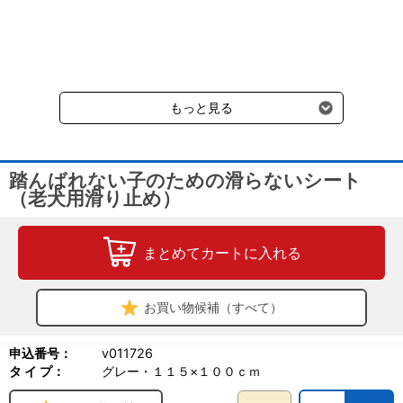
※表面に吹きつけたウレタン樹脂が摩擦によって剥がれることがあ
クール便の商品につきましては、一律220円のクール便送料をいた
ります。
だきます。（沖縄、小笠原諸島以外）
※ホコリや汚れ等が付着すると効果が弱まることがあります。ホコ
要冷蔵の液剤・薬品の沖縄県及び小笠原諸島へのお届けには、通常
リを落とすと滑り止め効果が復活します。
送料660円（税込）に加えて別途クール便代990円（税込）を申し
※床暖房やホットカーペットの上でご使用になる際は、ウレタン樹
受けます。
脂の付着を防ぐため数日に一度を目安に敷き直してください。
もっと見る
【こんな場所におすすめ】
・食事場所：後ろ足が滑らず、食事に集中できる
・玄関の段差：昇り降り時の滑り対策に
踏んばれない子のための滑らないシート
・スロープ：巻き付けて滑り防止に
（老犬用滑り止め）
・いつもの居場所：ふらつきがちな立ち上がりをサポート
・ペットシーツの下：シーツのズレ＆滑り防止に
・高所：猫ちゃんの高い所からの滑り落ち防止に
まとめてカートに入れる
お買い物候補（すべて）
申込番号：
v011726
タ イ プ：
グレー・１１５×１００ｃｍ