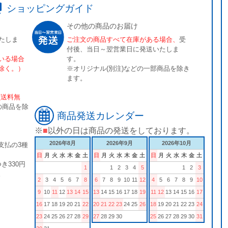
ショッピングガイド
その他の商品のお届け
たしま
ご注文の商品すべて在庫がある場合、
受
付後、当日～翌営業日に発送いたしま
いる場合
す。
除く。）
※オリジナル(別注)などの一部商品を除き
ます。
[送料無
の商品を除
商品発送カレンダー
※
■
以外の日は商品の発送をしております。
2026年8月
2026年9月
2026年10月
支払の3種
日
月
火
水
木
金
土
日
月
火
水
木
金
土
日
月
火
水
木
金
土
き330円
1
1
2
3
4
5
1
2
3
。
2
3
4
5
6
7
8
6
7
8
9
10
11
12
4
5
6
7
8
9
10
9
10
11
12
13
14
15
13
14
15
16
17
18
19
11
12
13
14
15
16
17
16
17
18
19
20
21
22
20
21
22
23
24
25
26
18
19
20
21
22
23
24
23
24
25
26
27
28
29
27
28
29
30
25
26
27
28
29
30
31