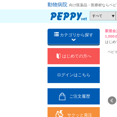
動物病院
向け医薬品・医療材ならペピ
新規会
カテゴリから探す
1,0
はじめ
ペピ
はじめての方へ
ログインはこちら
ご注文履歴
サクッと発注