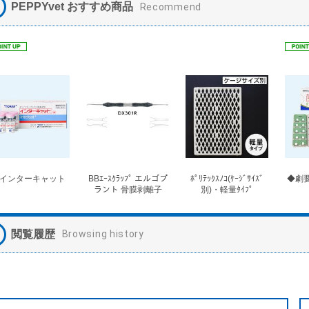
PEPPYvet おすすめ商品
Recommend
インターキャット
BBｴｰｽｸﾗｯﾌﾟ エルゴプ
ﾎﾟﾘﾃｯｸｽﾉｺ(ｹｰｼﾞｻｲｽﾞ
◆劇要
ラント 骨膜剥離子
別)・軽量ﾀｲﾌﾟ
閲覧履歴
Browsing history