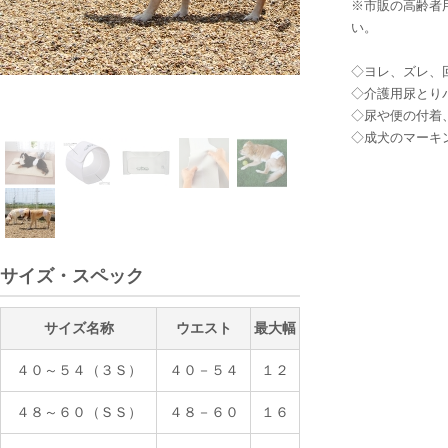
※市販の高齢者
い。
◇ヨレ、ズレ、
◇介護用尿とり
◇尿や便の付着
◇成犬のマーキ
サイズ・スペック
サイズ名称
ウエスト
最大幅
４０～５４（３Ｓ）
４０－５４
１２
４８～６０（ＳＳ）
４８－６０
１６