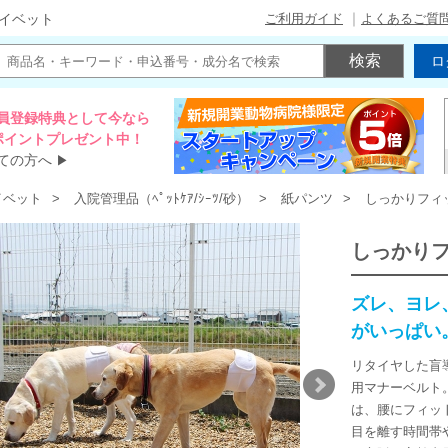
ご利用ガイド
よくあるご質
イベット
ロ
員登録特典として今なら
00ポイントプレゼント中！
ての方へ
▶
イベット
入院管理品（ﾍﾟｯﾄｹｱ/ｼｰﾂ/砂）
紙パンツ
しっかりフィ
しっかり
ズレ、ヨレ
がいっぱい
リタイヤした盲
用マナーベルト
は、腰にフィッ
目を離す時間帯