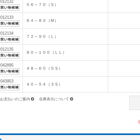
v012132
５６～７０（Ｓ）
v012133
６４～８０（Ｍ）
v012134
７２～９０（Ｌ）
v012135
８０～１００（ＬＬ）
v042895
４８～６０（ＳＳ）
v043953
４０～５４（３Ｓ）
お支払いのご案内
在庫表示について