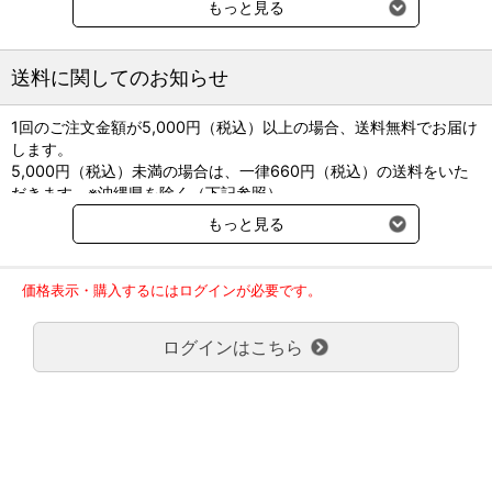
もっと見る
認定試験の過去問120問の合計840問を収載！
＜CONTENTS＞
送料に関してのお知らせ
・発刊に寄せて
・本書の使い方
1回のご注文金額が5,000円（税込）以上の場合、送料無料でお届け
・目次
します。
・本書のコンセプト
5,000円（税込）未満の場合は、一律660円（税込）の送料をいた
・第1回愛玩動物看護師国家試験出題範囲と対策予想問題（第1章～
だきます。※沖縄県を除く（下記参照）
第4章）720問
※2017年11月14日（火）より沖縄県へのお届けにつきましては、1
・第1章：動物形態機能学中心の予想問題
もっと見る
回のご注文金額（税込）が、30,000円以上で配送無料となります。
・第2章：動物感染症学中心の予想問題
30,000円未満の場合、1,800円（税込）の送料をいただきます。
・第3章：動物看護関連法規中心の予想問題
ご了承のほどよろしくお願い致します。
・第4章：愛護・適正飼養学中心の予想問題
価格表示・購入するにはログインが必要です。
弊社都合でお届けが２回以上に分かれる場合の送料負担は、１回分
・最新過去問題（2022年3月実施）※
のみで新たな送料は発生しません。
・最新過去問題（2022年3月実施）※解答・解説
ログインはこちら
大型商品送料が必要な商品をご注文の場合は、大型商品送料のみご
・マークシート解答用紙見本
負担頂きます。
・2022年度 (第1回) 愛玩動物看護師予備試験 実施概要
通常送料660円はかかりません。
・2022年度 (第1回) 愛玩動物看護師国家試験 実施概要
クール便の商品につきましては、一律220円のクール便送料をいた
※動物看護師統一認定試験
だきます。（沖縄、小笠原諸島以外）
要冷蔵の液剤・薬品の沖縄県及び小笠原諸島へのお届けには、通常
上記は、制作途中のものです。
送料660円（税込）に加えて別途クール便代990円（税込）を申し