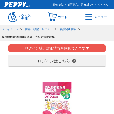
動物病院向け医薬品、医療材ならペピイベット
サクッと
カート
メニュー
発注
ペピイベット
書籍・模型・セミナー
看護関連書籍
愛玩動物看護師国家試験 完全対策問題集
ログイン後、詳細情報を閲覧できます▼
ログインはこちら