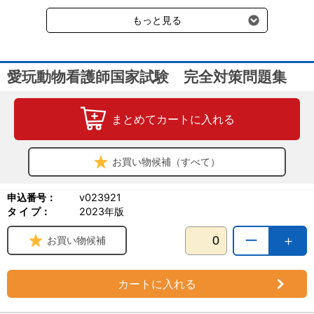
受けます。
著者 ： 鈴木 勝（国試研 代表）
もっと見る
仕様 ： B5判 並製 約520頁 赤チェックシート付
愛玩動物看護師国家試験 完全対策問題集
まとめてカートに入れる
お買い物候補（すべて）
申込番号：
v023921
タ イ プ：
2023年版
ー
＋
お買い物候補
カートに入れる