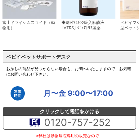
富士ドライケムスライド（動
◆劇)ｲｿﾌﾙﾗﾝ吸入麻酔液
ペピイマ
物用）
｢VTRS｣ ｳﾞｨｱﾄﾘｽ製薬
型ペット
ペピイベットサポートデスク
お探しの商品が見つからない場合も、お調べいたしますので、お気軽
にお問い合わせ下さい。
月〜金 9:00〜17:00
クリックして電話をかける
0120-757-252
※弊社は動物病院専用の販売なので、