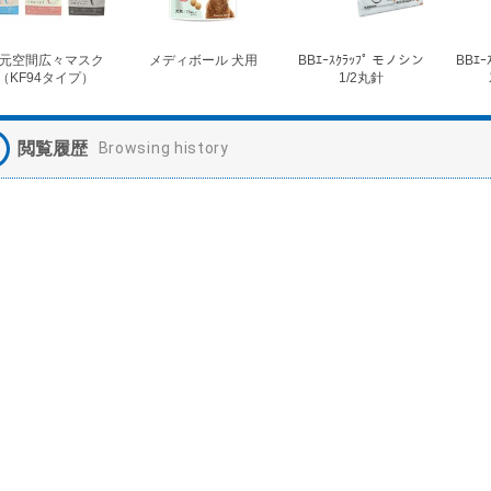
元空間広々マスク
メディボール 犬用
BBｴｰｽｸﾗｯﾌﾟ モノシン
BBｴｰ
（KF94タイプ）
1/2丸針
閲覧履歴
Browsing history