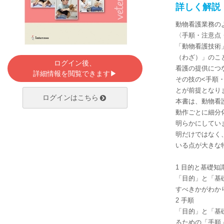
詳しく解説
動物看護業務の
〈手順・注意点
「動物看護技術
（わざ）」のこ
ログイン後、
看護の提供につ
詳細情報を閲覧できます▶
その技の<手順
とが前提となり
ログインはこちら
本書は、動物看
動作ごとに細分
明らかにしてい
明だけではなく
いる点が大きな
1 目的と基礎知
「目的」と「基
すべきかがわか
2 手順
「目的」と「基
るための「手順