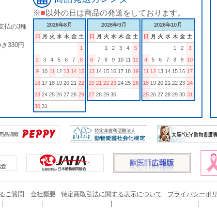
※
■
以外の日は商品の発送をしております。
2026年8月
2026年9月
2026年10月
支払の3種
日
月
火
水
木
金
土
日
月
火
水
木
金
土
日
月
火
水
木
金
土
き330円
1
1
2
3
4
5
1
2
3
。
2
3
4
5
6
7
8
6
7
8
9
10
11
12
4
5
6
7
8
9
10
9
10
11
12
13
14
15
13
14
15
16
17
18
19
11
12
13
14
15
16
17
16
17
18
19
20
21
22
20
21
22
23
24
25
26
18
19
20
21
22
23
24
23
24
25
26
27
28
29
27
28
29
30
25
26
27
28
29
30
31
30
31
るご質問
会社概要
特定商取引法に関する表示について
プライバシーポ