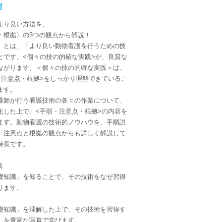
！
より良い方法を、
・根拠〉の3つの観点から解説！
」とは、「より良い動物看護を行うための技
とです。<個々の技の的確な実践>が、良質な
ながります。＜個々の技の的確な実践＞は、
・注意点・根拠>をしっかり理解できているこ
ます。
護師が行う看護技術の各々の作業について、
化した上で、<手順・注意点・根拠>の内容を
ます。動物看護の技術的ノウハウを、手順説
、注意点と根拠の観点からも詳しく解説して
特長です。
識
礎知識」を知ることで、その技術をなぜ習得
ります。
礎知識」を理解した上で、その技術を習得す
」を豊富な写真で学びます。