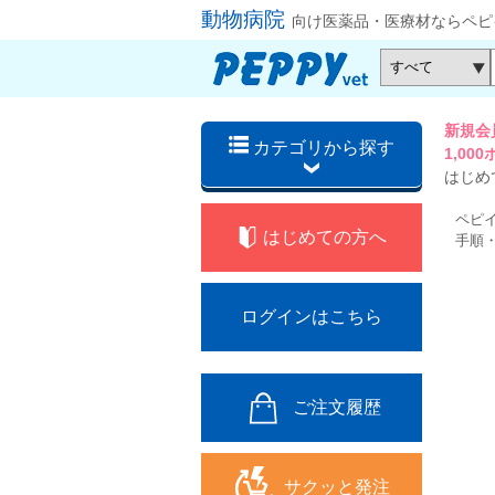
動物病院
向け医薬品・医療材ならペピ
新規会
カテゴリから探す
1,0
はじめ
ペピ
はじめての方へ
手順
ログインはこちら
ご注文履歴
サクッと発注