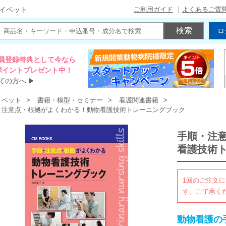
ご利用ガイド
よくあるご質
イベット
ロ
員登録特典として今なら
00ポイントプレゼント中！
ての方へ
▶
イベット
書籍・模型・セミナー
看護関連書籍
・注意点・根拠がよくわかる！動物看護技術トレーニングブック
手順・注
看護技術
1回のご注文に
す。ご了承く
動物看護の