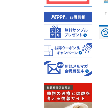
富士ドライケムスライ
◆劇)ｲｿﾌﾙﾗﾝ吸入麻酔
ペピイマジカルシーツ
口
ド（動物用）
液｢VTRS｣ ｳﾞｨｱﾄﾘｽ...
（中厚型ペットシー
ツ）