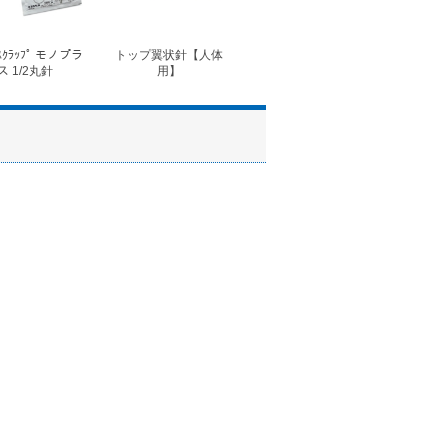
ｽｸﾗｯﾌﾟ モノプラ
トップ翼状針【人体
◆フォルテコール錠
◆コ
ス 1/2丸針
用】