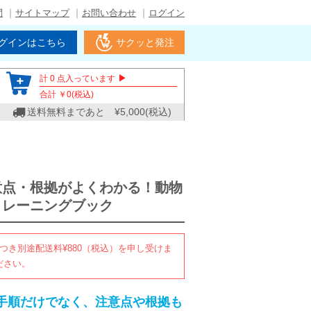
問
サイトマップ
お問い合わせ
ログイン
グインはこちら
サクッと発注
▶
計
0
点入っています
合計 ￥
0
(税込)
送料無料まであと ¥
5,000
(税込)
意点・根拠がよくわかる！動物
トレーニングブック
つき別途配送料¥880（税込）を申し受けま
ださい。
手順だけでなく、注意点や根拠も