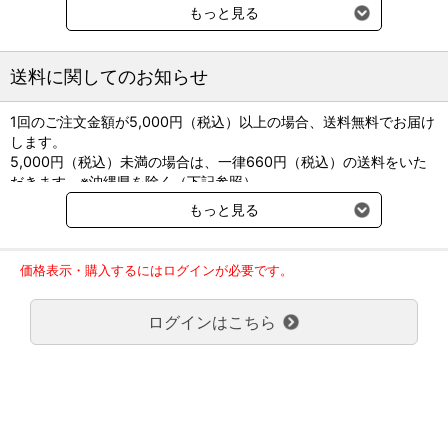
肺蘇生法から中毒・熱中症・消化管内異物など日常の診療で遭遇す
もっと見る
る救急疾患の治療に必要な知識や基本的な手技、さらには応用まで
をコンパクトにまとめました。
送料に関してのお知らせ
■著者：岡野昇三(北里大学獣医学部小動物第2外科・教授）
■A4判／並製本／182頁
1回のご注文金額が5,000円（税込）以上の場合、送料無料でお届け
■インターズー
します。
5,000円（税込）未満の場合は、一律660円（税込）の送料をいた
だきます。※沖縄県を除く（下記参照）
※2017年11月14日（火）より沖縄県へのお届けにつきましては、1
もっと見る
回のご注文金額（税込）が、30,000円以上で配送無料となります。
30,000円未満の場合、1,800円（税込）の送料をいただきます。
ご了承のほどよろしくお願い致します。
価格表示・購入するにはログインが必要です。
弊社都合でお届けが２回以上に分かれる場合の送料負担は、１回分
のみで新たな送料は発生しません。
ログインはこちら
大型商品送料が必要な商品をご注文の場合は、大型商品送料のみご
負担頂きます。
通常送料660円はかかりません。
クール便の商品につきましては、一律220円のクール便送料をいた
だきます。（沖縄、小笠原諸島以外）
要冷蔵の液剤・薬品の沖縄県及び小笠原諸島へのお届けには、通常
送料660円（税込）に加えて別途クール便代990円（税込）を申し