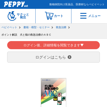
動物病院向け医薬品、医療材ならペピイベット
サクッと
カート
メニュー
発注
ペピイベット
書籍・模型・セミナー
救急治療
ポイント解説 犬と猫の救急治療のＡＢＣ
ログイン後、詳細情報を閲覧できます▼
ログインはこちら