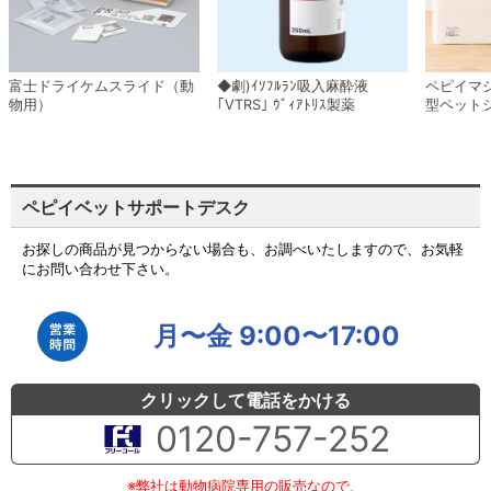
富士ドライケムスライド（動
◆劇)ｲｿﾌﾙﾗﾝ吸入麻酔液
ペピイマ
物用）
｢VTRS｣ ｳﾞｨｱﾄﾘｽ製薬
型ペット
ペピイベットサポートデスク
お探しの商品が見つからない場合も、お調べいたしますので、お気軽
にお問い合わせ下さい。
月〜金 9:00〜17:00
クリックして電話をかける
0120-757-252
※弊社は動物病院専用の販売なので、