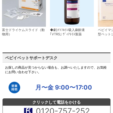
富士ドライケムスライド（動
◆劇)ｲｿﾌﾙﾗﾝ吸入麻酔液
ペピイマ
物用）
｢VTRS｣ ｳﾞｨｱﾄﾘｽ製薬
型ペット
ペピイベットサポートデスク
お探しの商品が見つからない場合も、お調べいたしますので、お気軽
にお問い合わせ下さい。
月〜金 9:00〜17:00
クリックして電話をかける
0120-757-252