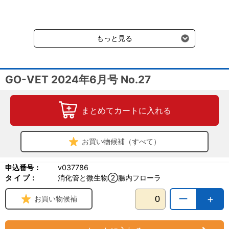
中藤 学（神奈川県立産業技術総合研究所）／尾花 望（筑波大学）
要冷蔵の液剤・薬品の沖縄県及び小笠原諸島へのお届けには、通常
／福田真嗣（神奈川県立産業技術総合研究所，筑波大学，慶應義塾
送料660円（税込）に加えて別途クール便代990円（税込）を申し
大学，順天堂大学，株式会社メタジェン）
受けます。
もっと見る
2. 腸内フローラの検査
1) 糞便のグラム染色で分かること分からないこと：茂木朋貴（ボ
ストン大学）
2) Topics：「腸内フローラ測定」について：堀江 亮／石田浩高
GO-VET 2024年6月号 No.27
／ムルザバイエフ・マルセル（アニコムグループ）
3) Topics：ディスバイオーシス・インデックス（dysbiosis
index)：大森啓太郎（東京農工大学）
まとめてカートに入れる
3. 腸内フローラを標的とした治療法
1) 食事（フード）を介した腸内環境の改善：石川和男（日本ヒル
お買い物候補（すべて）
ズ・コルゲート株式会社）
2) 医学におけるプレ・プロバイオティクスの現状と応用例：藤井
匡／栃尾 巧（藤田医科大学，株式会社バイオシスラボ）
申込番号：
v037786
3) 獣医学におけるプレ・プロバイオティクス：五十嵐寛高（麻布
タ イ プ：
消化管と微生物②腸内フローラ
大学
4) 糞便移植療法：大森啓太郎（東京農工大学）
ー
＋
お買い物候補
【連載】
■What’s your diagnosis？ 第27回：田村昌大（酪農学園大学）