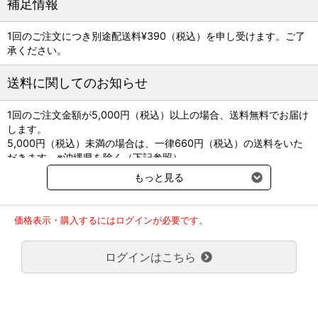
補足情報
亘 敏広（日本大学）
1回のご注文につき別途配送料¥390（税込）を申し受けます。ご了
編集委員
承ください。
大田 寛（酪農学園大学）
大野耕一（動物医療センターPeco）
坂井 学（日本大学）
送料に関してのお知らせ
中島 亘（公益財団法人 日本小動物医療センター 附属 小動物消化器
センター センター長）
1回のご注文金額が5,000円（税込）以上の場合、送料無料でお届け
します。
編集アドバイザー
5,000円（税込）未満の場合は、一律660円（税込）の送料をいた
藤田桂一（フジタ動物病院）
だきます。※沖縄県を除く（下記参照）
※2017年11月14日（火）より沖縄県へのお届けにつきましては、1
もっと見る
・Ａ4判 90頁 フルカラー
回のご注文金額（税込）が、30,000円以上で配送無料となります。
・2024年6月20日発刊
30,000円未満の場合、1,800円（税込）の送料をいただきます。
・学窓社
ご了承のほどよろしくお願い致します。
価格表示・購入するにはログインが必要です。
弊社都合でお届けが２回以上に分かれる場合の送料負担は、１回分
のみで新たな送料は発生しません。
目次
ログインはこちら
大型商品送料が必要な商品をご注文の場合は、大型商品送料のみご
【特集】“消化管と微生物②腸内フローラ"
負担頂きます。
監修：大森啓太郎（東京農工大学）
通常送料660円はかかりません。
クール便の商品につきましては、一律220円のクール便送料をいた
1. 総論：腸内細菌叢とは？
だきます。（沖縄、小笠原諸島以外）