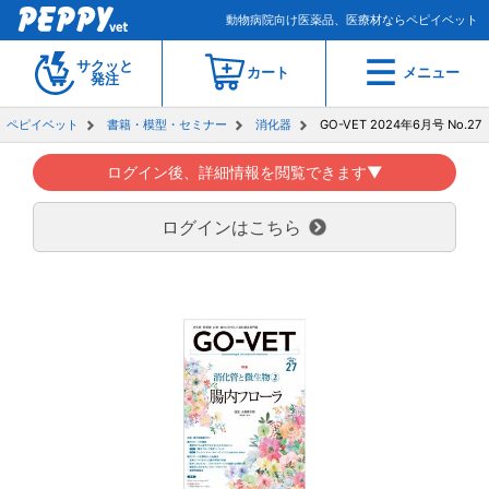
動物病院向け医薬品、医療材ならペピイベット
サクッと
カート
メニュー
発注
ペピイベット
書籍・模型・セミナー
消化器
GO-VET 2024年6月号 No.27
ログイン後、詳細情報を閲覧できます▼
ログインはこちら