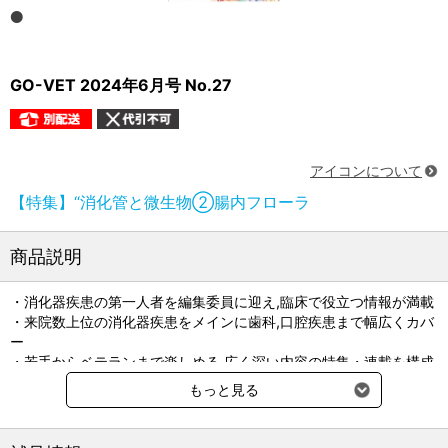
GO-VET 2024年6月号 No.27
アイコンについて
【特集】“消化管と微生物②腸内フローラ
商品説明
・消化器疾患の第一人者を編集委員に迎え,臨床で役立つ情報が満載
・来院数上位の消化器疾患をメインに歯科,口腔疾患まで幅広くカバ
ー
・若手からベテランまで楽しめる,広く深い内容の特集・連載を構成
・消化器疾患においてよく適用する内科的管理のみでなく外科的管
もっと見る
理についても言及
編集委員長