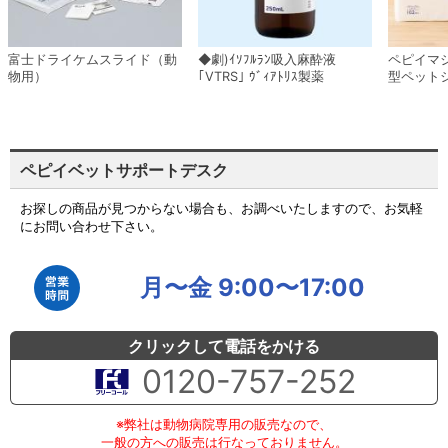
富士ドライケムスライド（動
◆劇)ｲｿﾌﾙﾗﾝ吸入麻酔液
ペピイマ
物用）
｢VTRS｣ ｳﾞｨｱﾄﾘｽ製薬
型ペット
ペピイベットサポートデスク
お探しの商品が見つからない場合も、お調べいたしますので、お気軽
にお問い合わせ下さい。
月〜金 9:00〜17:00
クリックして電話をかける
0120-757-252
※弊社は動物病院専用の販売なので、
一般の方への販売は行なっておりません。