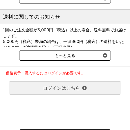
現役のベテラン愛玩動物看護師によるイラスト多数で、事前学習と
しても、実習の合間に読む参考書としても最適。
各種の記入欄に書き込めば、達成状況がひと目でわかる。実習中に
送料に関してのお知らせ
気づいたことを書き込んで、あなただけの「最強お守りノート」を
作ろう！
1回のご注文金額が5,000円（税込）以上の場合、送料無料でお届け
します。
・Ａ5判 192頁 フルカラー
5,000円（税込）未満の場合は、一律660円（税込）の送料をいた
・著：木村祐哉（ヤマザキ動物看護大学）
だきます。※沖縄県を除く（下記参照）
渡邊力生（大阪ECO動物海洋専門学校）
※2017年11月14日（火）より沖縄県へのお届けにつきましては、1
イラスト：いのぼん（いのぼんイラスト制作所）
もっと見る
回のご注文金額（税込）が、30,000円以上で配送無料となります。
30,000円未満の場合、1,800円（税込）の送料をいただきます。
ご了承のほどよろしくお願い致します。
価格表示・購入するにはログインが必要です。
弊社都合でお届けが２回以上に分かれる場合の送料負担は、１回分
のみで新たな送料は発生しません。
ログインはこちら
大型商品送料が必要な商品をご注文の場合は、大型商品送料のみご
《目次》はこちら
負担頂きます。
通常送料660円はかかりません。
クール便の商品につきましては、一律220円のクール便送料をいた
立ち読みはこちらから
だきます。（沖縄、小笠原諸島以外）
要冷蔵の液剤・薬品の沖縄県及び小笠原諸島へのお届けには、通常
送料660円（税込）に加えて別途クール便代990円（税込）を申し
受けます。