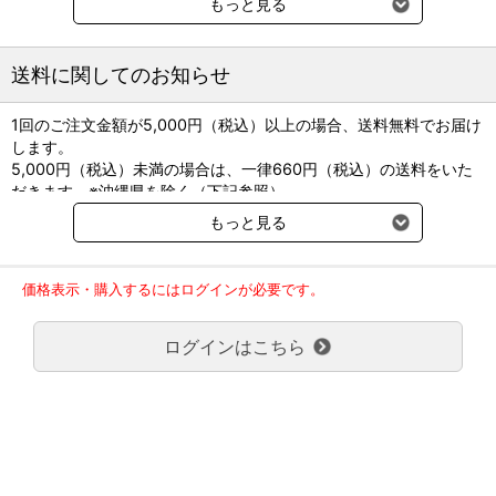
もっと見る
ごとの写真などは古典的な独特な病態を理解するのに役立つように
構成しています。
送料に関してのお知らせ
■監訳：遠藤秦之
■B5/224P
1回のご注文金額が5,000円（税込）以上の場合、送料無料でお届け
■ファームプレス
します。
5,000円（税込）未満の場合は、一律660円（税込）の送料をいた
だきます。※沖縄県を除く（下記参照）
※2017年11月14日（火）より沖縄県へのお届けにつきましては、1
もっと見る
回のご注文金額（税込）が、30,000円以上で配送無料となります。
30,000円未満の場合、1,800円（税込）の送料をいただきます。
ご了承のほどよろしくお願い致します。
価格表示・購入するにはログインが必要です。
弊社都合でお届けが２回以上に分かれる場合の送料負担は、１回分
のみで新たな送料は発生しません。
ログインはこちら
大型商品送料が必要な商品をご注文の場合は、大型商品送料のみご
負担頂きます。
通常送料660円はかかりません。
クール便の商品につきましては、一律220円のクール便送料をいた
だきます。（沖縄、小笠原諸島以外）
要冷蔵の液剤・薬品の沖縄県及び小笠原諸島へのお届けには、通常
送料660円（税込）に加えて別途クール便代990円（税込）を申し