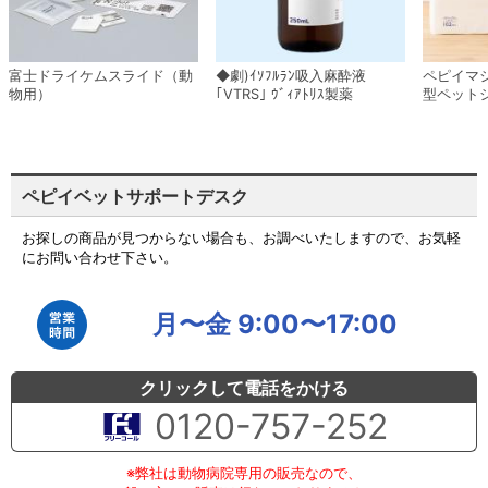
富士ドライケムスライド（動
◆劇)ｲｿﾌﾙﾗﾝ吸入麻酔液
ペピイマ
物用）
｢VTRS｣ ｳﾞｨｱﾄﾘｽ製薬
型ペット
ペピイベットサポートデスク
お探しの商品が見つからない場合も、お調べいたしますので、お気軽
にお問い合わせ下さい。
月〜金 9:00〜17:00
クリックして電話をかける
0120-757-252
※弊社は動物病院専用の販売なので、