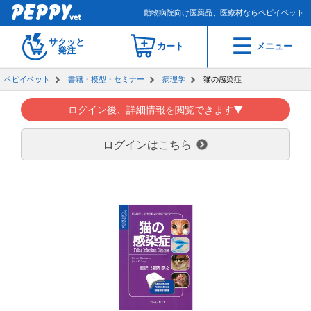
動物病院向け医薬品、医療材ならペピイベット
サクッと
カート
メニュー
発注
ペピイベット
書籍・模型・セミナー
病理学
猫の感染症
ログイン後、詳細情報を閲覧できます▼
ログインはこちら