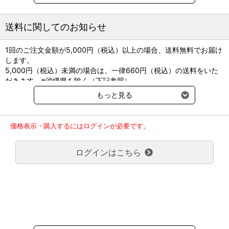
●第1～3回 愛玩動物看護師国家試験＆予備試験を参考にした予想問
題および解説を収録。
●実際の試験と同じ形式の予想問題を国家試験3回分（必須問題150
送料に関してのお知らせ
問・実地問題150問・一般問題300問、計600問）収録。
●便利で使いやすい、取り外しできる解説集。問題と解説集を並べ
1回のご注文金額が5,000円（税込）以上の場合、送料無料でお届け
て読むことができる。
します。
●すべての問題に詳しい解説付き。図表・イラストを豊富に用いた
5,000円（税込）未満の場合は、一律660円（税込）の送料をいた
丁寧な解説で、解答の根拠がわかる。
だきます。※沖縄県を除く（下記参照）
●おさえておきたい関連事項や、愛玩動物看護師として知っておき
※2017年11月14日（火）より沖縄県へのお届けにつきましては、1
たい重要事項は、解説下の注釈欄にて補足説明。臨床現場で役立つ
もっと見る
回のご注文金額（税込）が、30,000円以上で配送無料となります。
知識も多数掲載。
30,000円未満の場合、1,800円（税込）の送料をいただきます。
●解説が詳しくわかりやすいため、独学で勉強している現職の動物
ご了承のほどよろしくお願い致します。
看護師の皆様にもオススメ。
価格表示・購入するにはログインが必要です。
弊社都合でお届けが２回以上に分かれる場合の送料負担は、１回分
のみで新たな送料は発生しません。
編：緑書房編集部
ログインはこちら
大型商品送料が必要な商品をご注文の場合は、大型商品送料のみご
B5判 408頁
負担頂きます。
発行：緑書房
通常送料660円はかかりません。
クール便の商品につきましては、一律220円のクール便送料をいた
だきます。（沖縄、小笠原諸島以外）
要冷蔵の液剤・薬品の沖縄県及び小笠原諸島へのお届けには、通常
送料660円（税込）に加えて別途クール便代990円（税込）を申し
受けます。