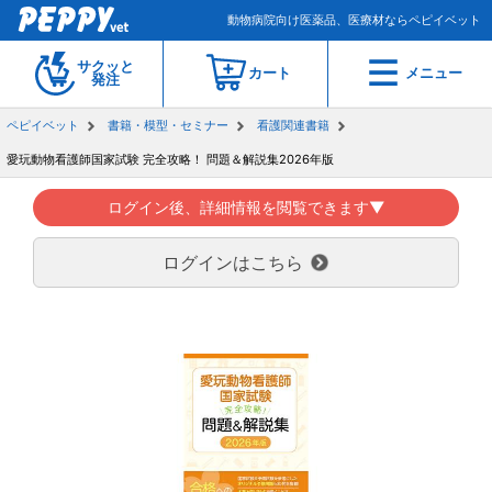
動物病院向け医薬品、医療材ならペピイベット
サクッと
カート
メニュー
発注
ペピイベット
書籍・模型・セミナー
看護関連書籍
愛玩動物看護師国家試験 完全攻略！ 問題＆解説集2026年版
ログイン後、詳細情報を閲覧できます▼
ログインはこちら