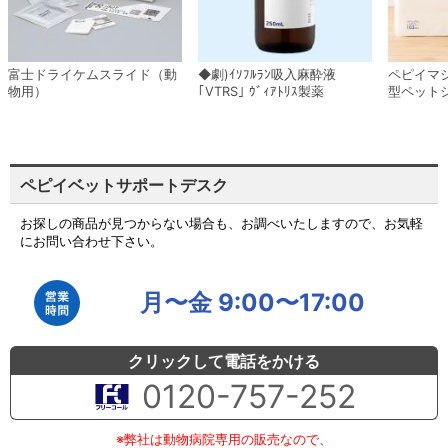
富士ドライケムスライド（動
◆劇)ｲｿﾌﾙﾗﾝ吸入麻酔液
ペピイマ
物用）
｢VTRS｣ ｳﾞｨｱﾄﾘｽ製薬
型ペット
ペピイベットサポートデスク
お探しの商品が見つからない場合も、お調べいたしますので、お気軽
にお問い合わせ下さい。
月〜金 9:00〜17:00
クリックして電話をかける
0120-757-252
※弊社は動物病院専用の販売なので、